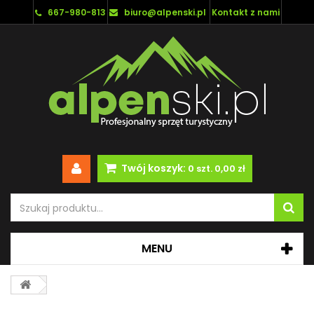
667-980-813
biuro@alpenski.pl
Kontakt z nami
Twój koszyk:
0
szt.
0,00 zł
MENU