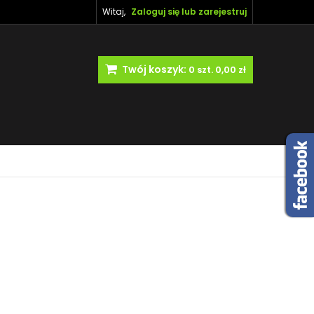
Witaj,
Zaloguj się lub zarejestruj
Twój koszyk:
0
szt.
0,00 zł