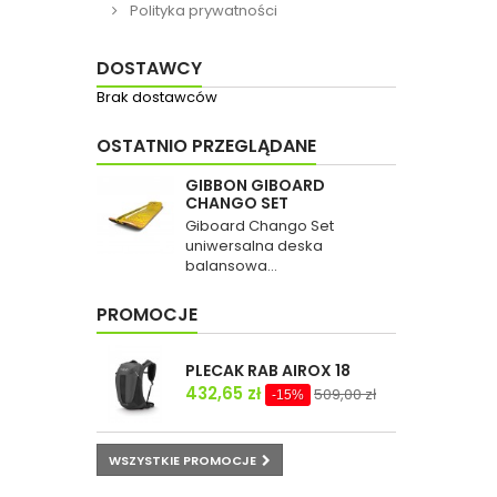
Polityka prywatności
DOSTAWCY
Brak dostawców
OSTATNIO PRZEGLĄDANE
GIBBON GIBOARD
CHANGO SET
Giboard Chango Set
uniwersalna deska
balansowa...
PROMOCJE
PLECAK RAB AIROX 18
432,65 zł
509,00 zł
-15%
WSZYSTKIE PROMOCJE