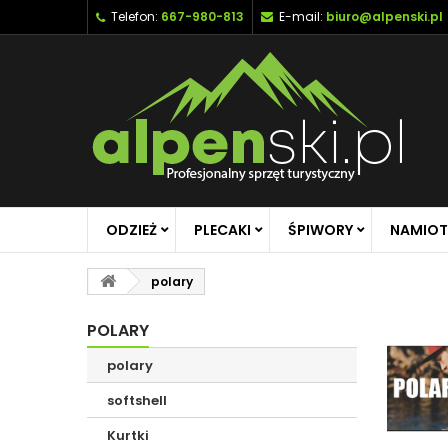
Telefon:
667-980-813
E-mail:
biuro@alpenski.pl
ODZIEŻ
PLECAKI
ŚPIWORY
NAMIOT
polary
POLARY
polary
softshell
Kurtki