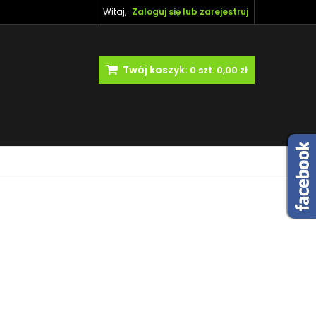
Witaj,
Zaloguj się lub zarejestruj
Twój koszyk:
0
szt.
0,00 zł