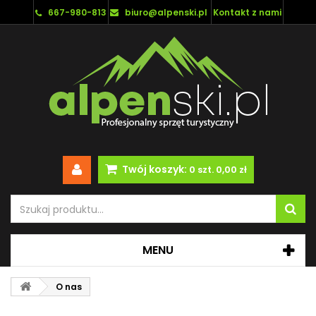
667-980-813
biuro@alpenski.pl
Kontakt z nami
Twój koszyk:
0
szt.
0,00 zł
MENU
O nas