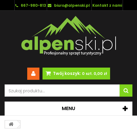
667-980-813
biuro@alpenski.pl
Kontakt z nami
Twój koszyk:
0
szt.
0,00 zł
MENU