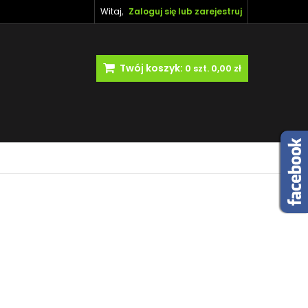
Witaj,
Zaloguj się lub zarejestruj
Twój koszyk:
0
szt.
0,00 zł