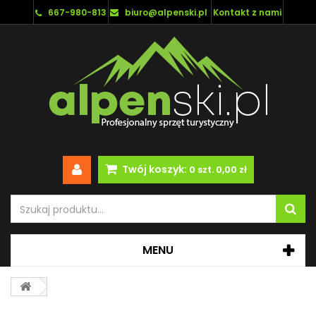
667-980-813
biuro@alpenski.pl
Kontakt z nami
Twój koszyk:
0
szt.
0,00 zł
MENU