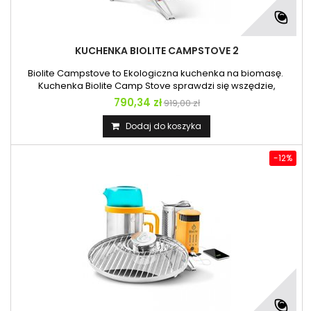
KUCHENKA BIOLITE CAMPSTOVE 2
Biolite Campstove to Ekologiczna kuchenka na biomasę.
Kuchenka Biolite Camp Stove sprawdzi się wszędzie,
gdziekolwiek uda ci się znaleźć nieco suchej trawy, igliwia,
790,34 zł
919,00 zł
gałązek, kory drzewnej. CampStove to flagowy produkt
sprawdzonej na rynku outdoorowym firmy BioLite. W 2012 r.
Dodaj do koszyka
ten przenośny piecyk turystyczny otrzymał prestiżową
Innovation By Design Award...
-12%