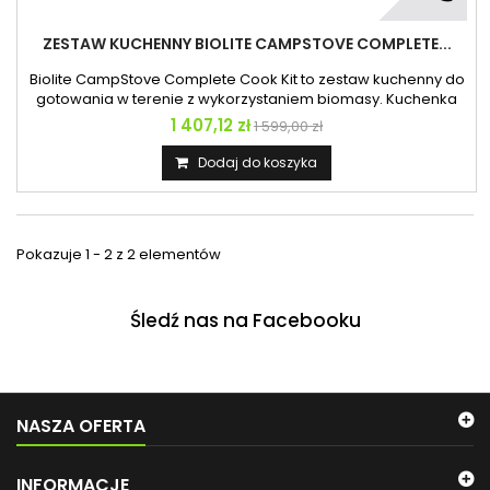
ZESTAW KUCHENNY BIOLITE CAMPSTOVE COMPLETE...
Biolite CampStove Complete Cook Kit to zestaw kuchenny do
gotowania w terenie z wykorzystaniem biomasy. Kuchenka
Biolite CampStove sprawdzi się wszędzie, gdziekolwiek uda ci
1 407,12 zł
1 599,00 zł
się znaleźć nieco suchej trawy, igliwia, szyszek, gałązek, kory
drzewnej. To flagowy produkt sprawdzonej na rynku
Dodaj do koszyka
outdoorowym firmy BioLite. W 2012 r. ten przenośny piecyk
turystyczny...
Pokazuje 1 - 2 z 2 elementów
Śledź nas na Facebooku
NASZA OFERTA
INFORMACJE