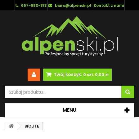
667-980-813
biuro@alpenski.pl
Kontakt z nami
Twój koszyk:
0
szt.
0,00 zł
MENU
BIOLITE