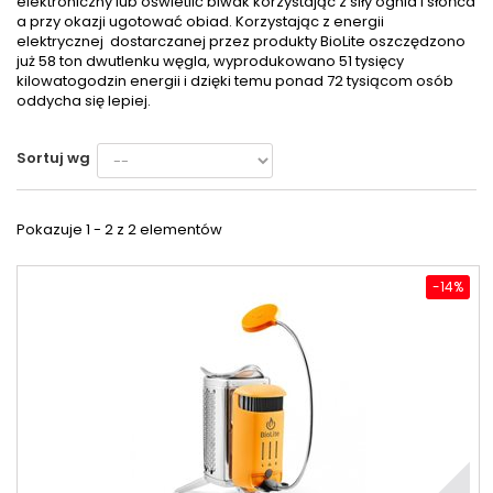
elektroniczny lub oświetlić biwak korzystając z siły ognia i słońca
a przy okazji ugotować obiad. Korzystając z energii
elektrycznej dostarczanej przez produkty BioLite oszczędzono
już 58 ton dwutlenku węgla, wyprodukowano 51 tysięcy
kilowatogodzin energii i dzięki temu ponad 72 tysiącom osób
oddycha się lepiej.
Sortuj wg
Pokazuje 1 - 2 z 2 elementów
-14%