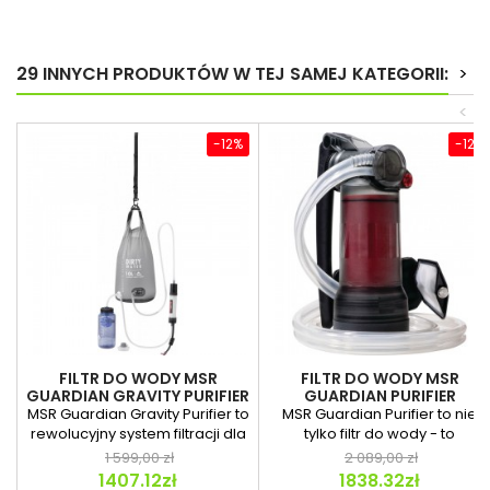
29 INNYCH PRODUKTÓW W TEJ SAMEJ KATEGORII:
>
<
-12%
-12%
FILTR DO WODY MSR
FILTR DO WODY MSR
GUARDIAN GRAVITY PURIFIER
GUARDIAN PURIFIER
MSR Guardian Gravity Purifier to
MSR Guardian Purifier to nie
rewolucyjny system filtracji dla
tylko filtr do wody - to
miłośników...
kompleksowe rozwiązanie...
1 599,00 zł
2 089,00 zł
1407.12zł
1838.32zł