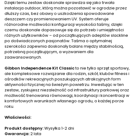
Dzięki temu zestaw doskonale sprawdza się jako trwała
instalacja outdoor, którą można pozostawić w ogrodzie przez
dłuższy czas, bez obawy o uszkodzenia spowodowane
deszczem czy promieniowaniem UV. System oferuje
różnorodne możliwości konfiguracji wysokości taśmy, dzięki
czemu doskonale dopasowuje się do potrzeb i umiejętności
różnych użytkowników – od początkujących adeptów slackline
po doświadczonych pasjonatów. Taśma o optymalnej
szerokości zapewnia doskonały balans między stabilnością,
potrzebną początkującym, a wyzwaniem dla
zaawansowanych.
Gibbon Independence Kit Classic
to nie tylko sprzęt sportowy,
ale kompleksowe rozwiązanie dla rodzin, szkół, klubów fitness i
ośrodków rekreacyjnych poszukujących atrakcyjnych form
aktywności fizycznej na świeżym powietrzu. Inwestując w ten
zestaw, zyskujesz niezależność od infrastruktury parkowej oraz
możliwość trenowania równowagi, koordynacji i koncentracji w
komfortowych warunkach własnego ogrodu, o każdej porze
roku.
Właściwości:
Produkt dostępny:
Wysyłka 1-2 dni
Gwarancja:
2 lata