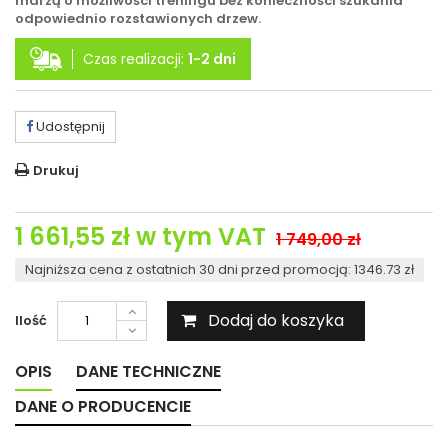
marzą o możliwości treningu bez konieczności szukania
odpowiednio rozstawionych drzew.
Czas realizacji:
1-2 dni
Udostępnij
Drukuj
1 661,55 zł
w tym VAT
1 749,00 zł
Najniższa cena z ostatnich 30 dni przed promocją: 1346.73 zł
Dodaj do koszyka
Ilość
OPIS
DANE TECHNICZNE
DANE O PRODUCENCIE