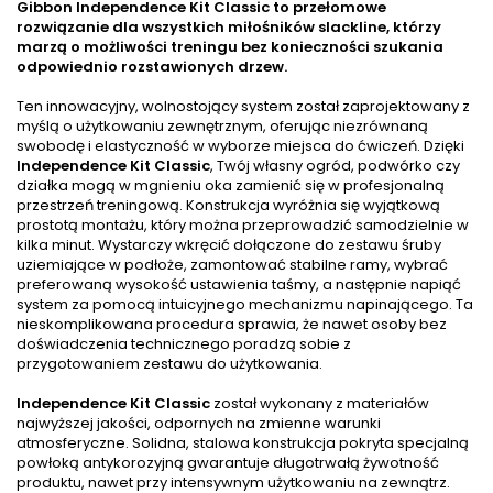
Gibbon Independence Kit Classic to przełomowe
rozwiązanie dla wszystkich miłośników slackline, którzy
marzą o możliwości treningu bez konieczności szukania
odpowiednio rozstawionych drzew.
Ten innowacyjny, wolnostojący system został zaprojektowany z
myślą o użytkowaniu zewnętrznym, oferując niezrównaną
swobodę i elastyczność w wyborze miejsca do ćwiczeń. Dzięki
Independence Kit Classic
, Twój własny ogród, podwórko czy
działka mogą w mgnieniu oka zamienić się w profesjonalną
przestrzeń treningową. Konstrukcja wyróżnia się wyjątkową
prostotą montażu, który można przeprowadzić samodzielnie w
kilka minut. Wystarczy wkręcić dołączone do zestawu śruby
uziemiające w podłoże, zamontować stabilne ramy, wybrać
preferowaną wysokość ustawienia taśmy, a następnie napiąć
system za pomocą intuicyjnego mechanizmu napinającego. Ta
nieskomplikowana procedura sprawia, że nawet osoby bez
doświadczenia technicznego poradzą sobie z
przygotowaniem zestawu do użytkowania.
Independence Kit Classic
został wykonany z materiałów
najwyższej jakości, odpornych na zmienne warunki
atmosferyczne. Solidna, stalowa konstrukcja pokryta specjalną
powłoką antykorozyjną gwarantuje długotrwałą żywotność
produktu, nawet przy intensywnym użytkowaniu na zewnątrz.