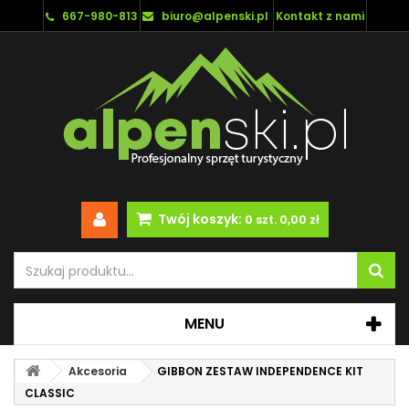
667-980-813
biuro@alpenski.pl
Kontakt z nami
Twój koszyk:
0
szt.
0,00 zł
MENU
Akcesoria
GIBBON ZESTAW INDEPENDENCE KIT
CLASSIC