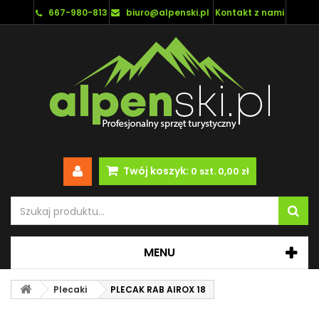
667-980-813
biuro@alpenski.pl
Kontakt z nami
Twój koszyk:
0
szt.
0,00 zł
MENU
Plecaki
PLECAK RAB AIROX 18