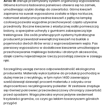
Airox 18
oferuje przemyślany system organizacji wyposażenia.
Główna komora ładowana panelowo otwiera się na zamek,
umożliwiając szybki dostęp do zawartości. Górna kieszeń
zapinana na suwak wyposażona została w klips na klucze,
natomiast elastyczna przednia kieszeń z pętlą na lampkę
czołową pozwala wygodnie przechowywać często używane
przedmioty. Boczne kieszenie z elastycznej siatki pomieszczą
bidony, a specjalne uchwyty z gumkami zabezpieczą kije
trekkingowe. Dla osób preferujących systemy hydratacyjne
producent przewidział wewnętrzną kieszeń na bukłak o
pojemności dwóch litrów wraz z wyprowadzeniem węża. Pas
piersiowy wyposażono w dodatkowe kieszenie umożliwiające
przechowywanie miękkiego bidoniku i drobnych akcesoriów,
dzięki czemu najważniejsze rzeczy pozostają zawsze w zasięgu
ręki.
Szczególną uwagę zwraca odpowiedzialność ekologiczna
producenta. Materiały wykorzystane do produkcji pochodzą w
dużej mierze z recyklingu, w tym nylon 140D zawierający
sześćdziesiąt dziewięć procent materiału z odzysku oraz
stuprocentowo recyklingowany poliester. W zestawie znajduje
się również pokrowiec przeciwdeszczowy chroniący zawartość
przed opadami. Waga plecaka wynosi jedynie siedemset
trzydzieści gramów, co czyni go lekkim towarzyszem górskich
przygód.