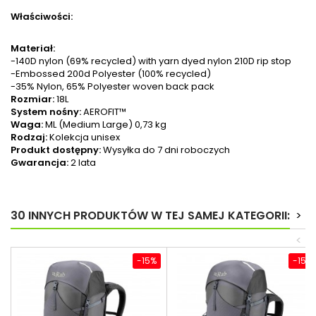
Właściwości:
Materiał:
-140D nylon (69% recycled) with yarn dyed nylon 210D rip stop
-Embossed 200d Polyester (100% recycled)
-35% Nylon, 65% Polyester woven back pack
Rozmiar:
18L
System nośny:
AEROFIT™
Waga:
ML
(Medium Large) 0,73 kg
Rodzaj:
Kolekcja unisex
Produkt dostępny:
Wysyłka do 7 dni roboczych
Gwarancja:
2 lata
30 INNYCH PRODUKTÓW W TEJ SAMEJ KATEGORII:
>
<
-15%
-15%