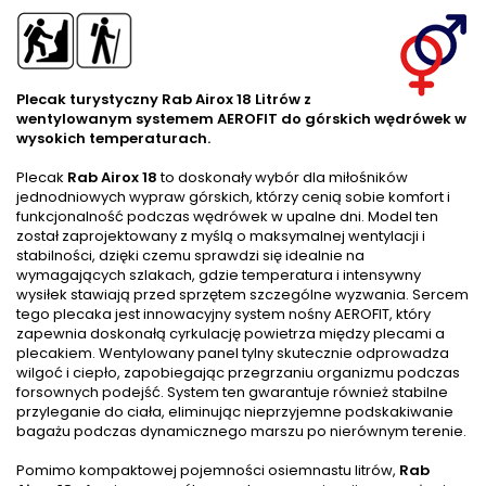
Plecak turystyczny Rab Airox 18 Litrów z
wentylowanym systemem AEROFIT do górskich wędrówek w
wysokich temperaturach.
Plecak
Rab Airox 18
to doskonały wybór dla miłośników
jednodniowych wypraw górskich, którzy cenią sobie komfort i
funkcjonalność podczas wędrówek w upalne dni. Model ten
został zaprojektowany z myślą o maksymalnej wentylacji i
stabilności, dzięki czemu sprawdzi się idealnie na
wymagających szlakach, gdzie temperatura i intensywny
wysiłek stawiają przed sprzętem szczególne wyzwania. Sercem
tego plecaka jest innowacyjny system nośny AEROFIT, który
zapewnia doskonałą cyrkulację powietrza między plecami a
plecakiem. Wentylowany panel tylny skutecznie odprowadza
wilgoć i ciepło, zapobiegając przegrzaniu organizmu podczas
forsownych podejść. System ten gwarantuje również stabilne
przyleganie do ciała, eliminując nieprzyjemne podskakiwanie
bagażu podczas dynamicznego marszu po nierównym terenie.
Pomimo kompaktowej pojemności osiemnastu litrów,
Rab