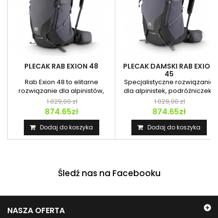
PLECAK RAB EXION 48
PLECAK DAMSKI RAB EXION
45
Rab Exion 48 to elitarne
Specjalistyczne rozwiązanie
rozwiązanie dla alpinistów,
dla alpinistek, podróżniczek i
himalaistów i pasjonatów...
miłośniczek...
1 029,00 zł
1 029,00 zł
874.65zł
874.65zł
Dodaj do koszyka
Dodaj do koszyka
Śledź nas na Facebooku
NASZA OFERTA