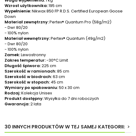
Waga wypełnienia:
1 kg
Wzrost użytkownika:
195 cm
Wypełnienie:
Nikwax 850 FP R.D.S. Certified European Goose
Down
Materiał zewnętrzny:
Pertex® Quantum Pro (58g/m2)
- Dwr 80/20
- 100% nylon
Materiał wewnętrzny:
Pertex® Quantum (49g/m2)
- Dwr 80/20
- 100% nylon
Zamek:
Lewostronny
Zakres temperatur:
-30°C Limit
Długość śpiwora:
225 cm
Szerokość w ramionach:
85 cm
Szerokość w biodrach:
63 cm
Szerokość w stopach:
45 cm
Wymiary po spakowaniu:
50 x 30 cm
Rodzaj:
Kolekcja Unisex
Produkt dostępny:
Wysyłka do 7 dni roboczych
Gwarancja:
2 lata
30 INNYCH PRODUKTÓW W TEJ SAMEJ KATEGORII:
>