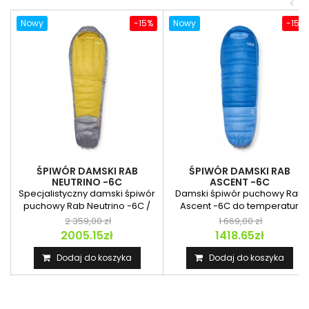
<
Nowy
-15%
Nowy
-15%
ŚPIWÓR DAMSKI RAB
ŚPIWÓR DAMSKI RAB
NEUTRINO -6C
ASCENT -6C
Specjalistyczny damski śpiwór
Damski śpiwór puchowy Rab
puchowy Rab Neutrino -6C /
Ascent -6C do temperatur
20F Wmns z...
minusowych idealny na...
2 359,00 zł
1 669,00 zł
2005.15zł
1418.65zł
Dodaj do koszyka
Dodaj do koszyka