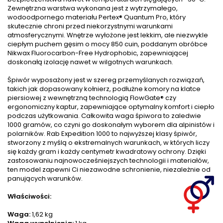
Zewnętrzna warstwa wykonana jest z wytrzymałego,
wodoodpornego materiału Pertex® Quantum Pro, który
skutecznie chroni przed niekorzystnymi warunkami
atmosferycznymi. Wnętrze wyłożone jest lekkim, ale niezwykle
ciepłym puchem gęsim o mocy 850 cuin, poddanym obróbce
Nikwax Fluorocarbon-Free Hydrophobic, zapewniającej
doskonałą izolację nawet w wilgotnych warunkach.
Śpiwór wyposażony jest w szereg przemyślanych rozwiązań,
takich jak dopasowany kołnierz, podłużne komory na klatce
piersiowej z wewnętrzną technologią FlowGate® czy
ergonomiczny kaptur, zapewniające optymalny komfort i ciepło
podczas użytkowania. Całkowita waga śpiwora to zaledwie
1000 gramów, co czyni go doskonałym wyborem dla alpinistów i
polarników. Rab Expedition 1000 to najwyższej klasy śpiwór,
stworzony z myślą o ekstremalnych warunkach, w których liczy
się każdy gram i każdy centymetr kwadratowy ochrony. Dzięki
zastosowaniu najnowocześniejszych technologii i materiałów,
ten model zapewni Ci niezawodne schronienie, niezależnie od
panujących warunków.
Właściwości:
Waga:
1,62 kg