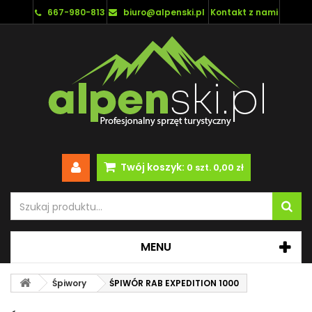
667-980-813
biuro@alpenski.pl
Kontakt z nami
Twój koszyk:
0
szt.
0,00 zł
MENU
Śpiwory
ŚPIWÓR RAB EXPEDITION 1000