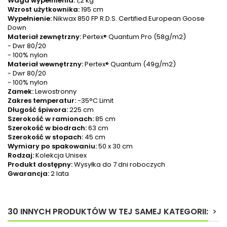
Waga wypełnienia:
1,2 kg
Wzrost użytkownika:
195 cm
Wypełnienie:
Nikwax 850 FP R.D.S. Certified European Goose
Down
Materiał zewnętrzny:
Pertex® Quantum Pro (58g/m2)
- Dwr 80/20
- 100% nylon
Materiał wewnętrzny:
Pertex® Quantum (49g/m2)
- Dwr 80/20
- 100% nylon
Zamek:
Lewostronny
Zakres temperatur:
-35°C Limit
Długość śpiwora:
225 cm
Szerokość w ramionach:
85 cm
Szerokość w biodrach:
63 cm
Szerokość w stopach:
45 cm
Wymiary po spakowaniu:
50 x 30 cm
Rodzaj:
Kolekcja Unisex
Produkt dostępny:
Wysyłka do 7 dni roboczych
Gwarancja:
2 lata
30 INNYCH PRODUKTÓW W TEJ SAMEJ KATEGORII:
>