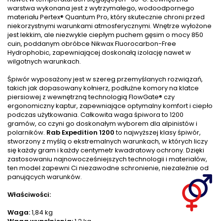
warstwa wykonana jest z wytrzymałego, wodoodpornego
materiału Pertex® Quantum Pro, który skutecznie chroni przed
niekorzystnymi warunkami atmosferycznymi. Wnętrze wyłożone
jest lekkim, ale niezwykle ciepłym puchem gęsim o mocy 850
cuin, poddanym obróbce Nikwax Fluorocarbon-Free
Hydrophobic, zapewniającej doskonałą izolację nawet w
wilgotnych warunkach.
Śpiwór wyposażony jest w szereg przemyślanych rozwiązań,
takich jak dopasowany kołnierz, podłużne komory na klatce
piersiowej z wewnętrzną technologią FlowGate® czy
ergonomiczny kaptur, zapewniające optymalny komfort i ciepło
podczas użytkowania. Całkowita waga śpiwora to 1200
gramów, co czyni go doskonałym wyborem dla alpinistów i
polarników.
Rab Expedition 1200
to najwyższej klasy śpiwór,
stworzony z myślą o ekstremalnych warunkach, w których liczy
się każdy gram i każdy centymetr kwadratowy ochrony. Dzięki
zastosowaniu najnowocześniejszych technologii i materiałów,
ten model zapewni Ci niezawodne schronienie, niezależnie od
panujących warunków.
Właściwości:
Waga:
1,84 kg