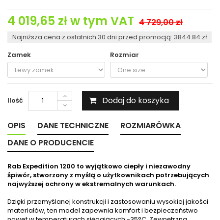
4 019,65 zł
w tym VAT
4 729,00 zł
Najniższa cena z ostatnich 30 dni przed promocją: 3844.84 zł
Zamek
Rozmiar
Dodaj do koszyka
Ilość
OPIS
DANE TECHNICZNE
ROZMIARÓWKA
DANE O PRODUCENCIE
Rab Expedition 1200 to wyjątkowo ciepły i niezawodny
śpiwór, stworzony z myślą o użytkownikach potrzebujących
najwyższej ochrony w ekstremalnych warunkach.
Dzięki przemyślanej konstrukcji i zastosowaniu wysokiej jakości
materiałów, ten model zapewnia komfort i bezpieczeństwo
nawet w temperaturach sięgających -35°C. Zewnętrzna