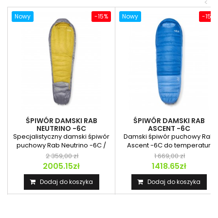
<
Nowy
-15%
Nowy
-15%
ŚPIWÓR DAMSKI RAB
ŚPIWÓR DAMSKI RAB
NEUTRINO -6C
ASCENT -6C
Specjalistyczny damski śpiwór
Damski śpiwór puchowy Rab
puchowy Rab Neutrino -6C /
Ascent -6C do temperatur
20F Wmns z...
minusowych idealny na...
2 359,00 zł
1 669,00 zł
2005.15zł
1418.65zł
Dodaj do koszyka
Dodaj do koszyka