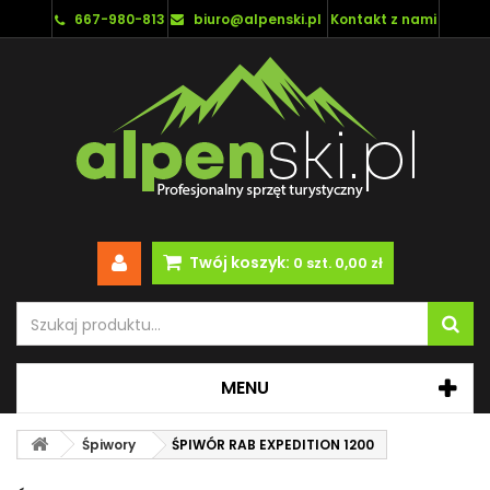
667-980-813
biuro@alpenski.pl
Kontakt z nami
Twój koszyk:
0
szt.
0,00 zł
MENU
Śpiwory
ŚPIWÓR RAB EXPEDITION 1200