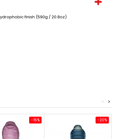
drophobic finish (590g / 20.8oz)
<
>
-15%
-20%
Nowy