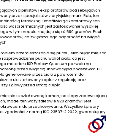
ających alpinistów i eksploratorów potrzebujących
any przez specjalistów z brytyjskiej marki Rab, ten
onalnością termiczną, umożliwiając komfortowy sen
aściwości termicznych jest zastosowanie wysokiej
órego w tym modelu znajduje się aż 590 gramów. Puch
owodorów, co zwiększa jego odporność na wilgoć i
ych.
roblem przemieszczania się puchu, eliminując miejsca
 rozprowadzenie puchu wokół ciała, co jest
kiego materiału 10D Pertex® Quantum pozwala na
ochronę przed wilgocią. Innowacyjna podszewka TILT
epło generowane przez ciało z powrotem do
cznie ukształtowany kaptur z regulacją oraz
yi i głowy przed utratą ciepła.
omicznie ukształtowaną komorę na stopy zapewniającą
ch, model ten waży zaledwie 920 gramów i jest
okrowcem do przechowywania. Wszystkie śpiwory
ikat zgodności z normą ISO 23537-2:2022, gwarantujący