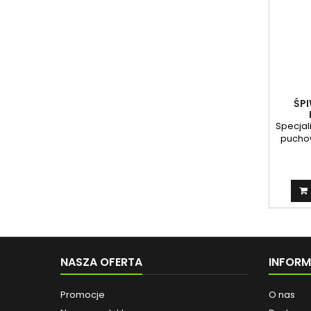
ŚP
Specjal
puchow
NASZA OFERTA
INFOR
Promocje
O nas