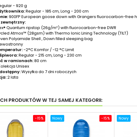
gular - 920 g
żytkownika:
Regular - 185 cm, Long - 200 cm
nie:
900FP European goose down with Grangers fluorocarbon-free hy
 zewnętrzny:
tex® Quantum ripstop (26g/m²) with fluorocarbon-free DWR
cled Atmos™ (28gsm) with Thermo Ionic Lining Technology (TILT)
en Polyamide Shell , Down filled sleeping bag
ewostronny
temperatur:
-2°C Komfor / -12 °C Limit
śpiwora:
Regular - 215 cm, Long - 230 cm
ść w ramionach:
80 cm
olekcja Unisex
 dostępny:
Wysyłka do 7 dni roboczych
ja:
2 lata
YCH PRODUKTÓW W TEJ SAMEJ KATEGORII:
-15%
Nowy
-15%
Nowy