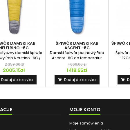
IWÓR DAMSKI RAB
ŚPIWÓR DAMSKI RAB
ŚPIWÓR 
NEUTRINO -6C
ASCENT -6C
istyczny damski śpiwór
Damski śpiwór puchowy Rab
Śpiwór 
y Rab Neutrino -6C /
Ascent -6C do temperatur
-12C 
20F Wmns z...
minusowych idealny na...
kompa
2 359,00 zł
1 669,00 zł
2005.15zł
1418.65zł
Dodaj do koszyka
Dodaj do koszyka
D
MACJE
MOJE KONTO
Moje zamówienia