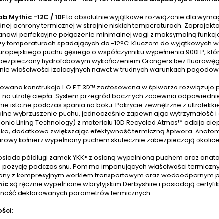
ab Mythic -12C / 10F
to absolutnie wyjątkowe rozwiązanie dla wymag
ej ochrony termicznej w skrajnie niskich temperaturach. Zaprojektow
anowi perfekcyjne połączenie minimalnej wagi z maksymalną funkcj
zy temperaturach spadających do -12°C. Kluczem do wyjątkowych wł
europejskiego puchu gęsiego o współczynniku wypełnienia 900FP, kt
abezpieczony hydrofobowym wykończeniem Grangers bez fluorowęgl
ie właściwości izolacyjnych nawet w trudnych warunkach pogodow
wana konstrukcja L.O.F.T 3D™ zastosowana w śpiworze rozwiązuje p
 na utratę ciepła. System przegród bocznych zapewnia odpowiednie
nie istotne podczas spania na boku. Pokrycie zewnętrzne z ultralek
ne wybrzuszenie puchu, jednocześnie zapewniając wytrzymałość i 
Ionic Lining Technology) z materiału 10D Recycled Atmos™ odbija ci
ika, dodatkowo zwiększając efektywność termiczną śpiwora. Anatomi
rowy kołnierz wypełniony puchem skutecznie zabezpieczają okolice sz
osiada półdługi zamek YKK® z osłoną wypełnioną puchem oraz anat
ą pozycję podczas snu. Pomimo imponujących właściwości termiczny
any z kompresyjnym workiem transportowym oraz wodoodpornym p
hic
są ręcznie wypełniane w brytyjskim Derbyshire i posiadają certyf
ność deklarowanych parametrów termicznych.
ści: