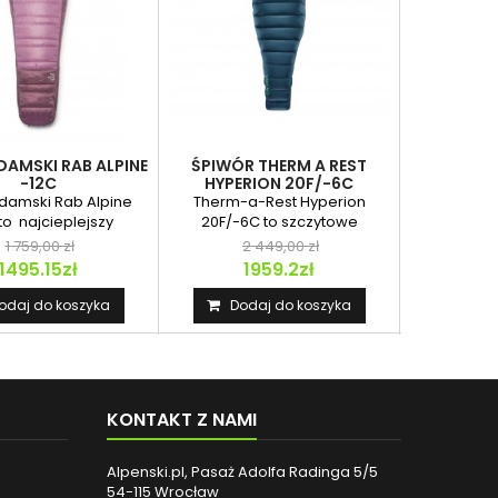
DAMSKI RAB ALPINE
ŚPIWÓR THERM A REST
ŚPIWÓR R
-12C
HYPERION 20F/-6C
damski Rab Alpine
Therm-a-Rest Hyperion
Ekstremal
to najcieplejszy
20F/-6C to szczytowe
Rab Asce
ktowy model do
osiągnięcie w dziedzinie...
ochroną ter
1 759,00 zł
2 449,00 zł
2
górskich...
1495.15zł
1959.2zł
18
odaj do koszyka
Dodaj do koszyka
Dod
KONTAKT Z NAMI
Alpenski.pl, Pasaż Adolfa Radinga 5/5
54-115 Wrocław