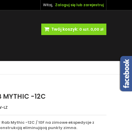
Witaj,
Zaloguj się lub zarejestruj
Twój koszyk:
0
szt.
0,00 zł
 MYTHIC -12C
W-LZ
 Rab Mythic -12C / 10F na zimowe ekspedycje z
 konstrukcją eliminującą punkty zimna.