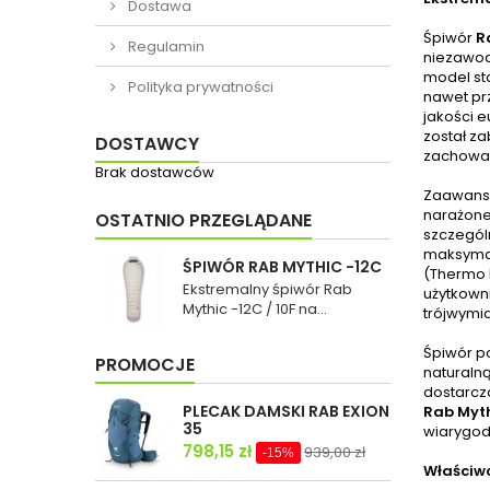
Dostawa
Śpiwór
R
Regulamin
niezawodn
model st
Polityka prywatności
nawet pr
jakości 
został z
DOSTAWCY
zachowan
Brak dostawców
Zaawanso
narażone
OSTATNIO PRZEGLĄDANE
szczegól
maksymal
ŚPIWÓR RAB MYTHIC -12C
(Thermo 
Ekstremalny śpiwór Rab
użytkown
Mythic -12C / 10F na...
trójwymia
Śpiwór p
PROMOCJE
naturaln
dostarcz
PLECAK DAMSKI RAB EXION
Rab Myt
35
wiarygod
798,15 zł
939,00 zł
-15%
Właściwo