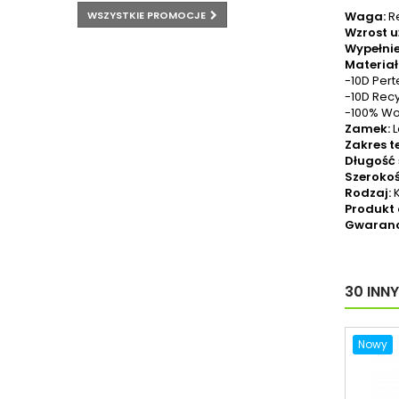
WSZYSTKIE PROMOCJE
Waga:
Re
Wzrost u
Wypełnie
Materiał
-10D Per
-10D Recy
-100% Wov
Zamek:
L
Zakres 
Długość 
Szeroko
Rodzaj:
K
Produkt
Gwaranc
30 INN
Nowy