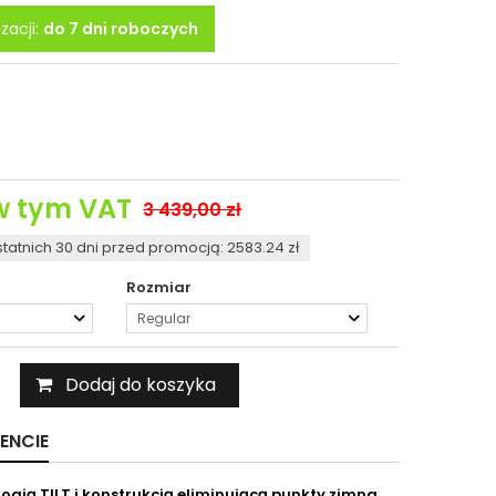
zacji:
do 7 dni roboczych
 tym VAT
3 439,00 zł
statnich 30 dni przed promocją: 2583.24 zł
Rozmiar
Regular
Dodaj do koszyka
ENCIE
ogią TILT i konstrukcją eliminującą punkty zimna.