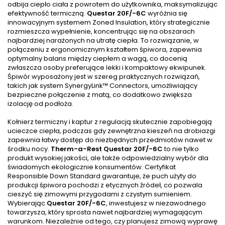
odbija ciepło ciała z powrotem do użytkownika, maksymalizując
efektywność termiczną.
Questar 20F/-6C
wyróżnia się
innowacyjnym systemem Zoned Insulation, który strategicznie
rozmieszcza wypełnienie, koncentrując się na obszarach
najbardziej narażonych na utratę ciepła. To rozwiązanie, w
połączeniu z ergonomicznym kształtem śpiwora, zapewnia
optymalny balans między ciepłem a wagą, co docenią
zwłaszcza osoby preferujące lekki i kompaktowy ekwipunek.
Śpiwór wyposażony jest w szereg praktycznych rozwiązań,
takich jak system SynergyLink™ Connectors, umożliwiający
bezpieczne połączenie z matą, co dodatkowo zwiększa
izolację od podłoża.
Kołnierz termiczny i kaptur z regulacją skutecznie zapobiegają
ucieczce ciepła, podczas gdy zewnętrzna kieszeń na drobiazgi
zapewnia łatwy dostęp do niezbędnych przedmiotów nawet w
środku nocy.
Therm-a-Rest Questar 20F/-6C
to nie tylko
produkt wysokiej jakości, ale także odpowiedzialny wybór dla
świadomych ekologicznie konsumentów. Certyfikat
Responsible Down Standard gwarantuje, że puch użyty do
produkcji śpiwora pochodzi z etycznych źródeł, co pozwala
cieszyć się zimowymi przygodami z czystym sumieniem.
Wybierając
Questar 20F/-6C
, inwestujesz w niezawodnego
towarzysza, który sprosta nawet najbardziej wymagającym
warunkom. Niezależnie od tego, czy planujesz zimową wyprawę