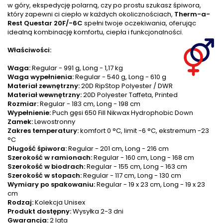
w góry, ekspedycję polarną, czy po prostu szukasz śpiwora,
który zapewni ci ciepło w każdych okolicznościach,
Therm-a-
Rest Questar 20F/-6C
spełni twoje oczekiwania, oferując
idealną kombinację komfortu, ciepła i funkcjonalności.
Właściwości:
Waga:
Regular - 991 g, Long - 1,17 kg
Waga wypełnienia:
Regular - 540 g, Long - 610 g
Materiał zewnętrzny:
20D RipStop Polyester / DWR
Materiał wewnętrzny:
20D Polyester Taffeta, Printed
Rozmiar:
Regular - 183 cm, Long - 198 cm
Wypełnienie:
Puch gęsi 650 Fill Nikwax Hydrophobic Down
Zamek:
Lewostronny
Zakres temperatury:
komfort 0 °C, limit -6 °C, ekstremum -23
°C
Długość śpiwora:
Regular - 201 cm, Long - 216 cm
Szerokość w ramionach:
Regular - 160 cm, Long - 168 cm
Szerokość w biodrach:
Regular - 155 cm, Long - 163 cm
Szerokość w stopach:
Regular - 117 cm, Long - 130 cm
Wymiary po spakowaniu:
Regular - 19 x 23 cm,
Long - 19 x 23
cm
Rodzaj:
Kolekcja Unisex
Produkt dostępny:
Wysyłka 2-3 dni
Gwarancja:
2 lata