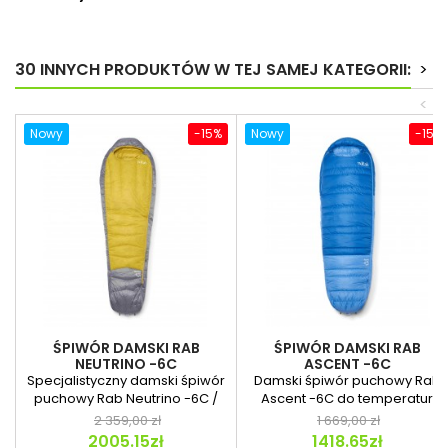
30 INNYCH PRODUKTÓW W TEJ SAMEJ KATEGORII:
>
<
Nowy
-15%
Nowy
-15%
ŚPIWÓR DAMSKI RAB
ŚPIWÓR DAMSKI RAB
NEUTRINO -6C
ASCENT -6C
Specjalistyczny damski śpiwór
Damski śpiwór puchowy Rab
puchowy Rab Neutrino -6C /
Ascent -6C do temperatur
20F Wmns z...
minusowych idealny na...
2 359,00 zł
1 669,00 zł
2005.15zł
1418.65zł