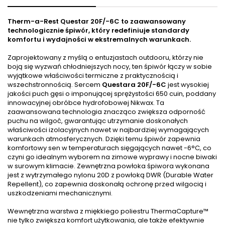
Therm-a-Rest Questar 20F/-6C to zaawansowany
technologicznie śpiwór, który redefiniuje standardy
komfortu i wydajności w ekstremalnych warunkach.
Zaprojektowany z myślą o entuzjastach outdooru, którzy nie
boją się wyzwań chłodniejszych nocy, ten śpiwór łączy w sobie
wyjątkowe właściwości termiczne z praktycznością i
wszechstronnością. Sercem
Questara 20F/-6C
jest wysokiej
jakości puch gęsi o imponującej sprężystości 650 cuin, poddany
innowacyjnej obróbce hydrofobowej Nikwax. Ta
zaawansowana technologia znacząco zwiększa odporność
puchu na wilgoć, gwarantując utrzymanie doskonałych
właściwości izolacyjnych nawet w najbardziej wymagających
warunkach atmosferycznych. Dzięki temu śpiwór zapewnia
komfortowy sen w temperaturach sięgających nawet -6°C, co
czyni go idealnym wyborem na zimowe wyprawy i nocne biwaki
w surowym klimacie. Zewnętrzna powłoka śpiwora wykonana
jest z wytrzymałego nylonu 20D z powłoką DWR (Durable Water
Repellent), co zapewnia doskonałą ochronę przed wilgocią i
uszkodzeniami mechanicznymi.
Wewnętrzna warstwa z miękkiego poliestru ThermaCapture™
nie tylko zwiększa komfort użytkowania, ale także efektywnie