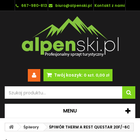
667-980-813
biuro@alpenski.pl
Kontakt z nami
Twój koszyk:
0
szt.
0,00 zł
MENU
Śpiwory
ŚPIWÓR THERM A REST QUESTAR 20F/-6C