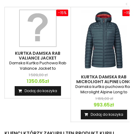
<
-15%
-15%
KURTKA DAMSKA RAB
VALIANCE JACKET
Damska Kurtka Puchowa Rab
Valiance Jacket to
wodoodporna izolacja...
1 589,00 zł
KURTKA DAMSKA RAB
1350.65zł
MICROLIGHT ALPINE LONG
JACKET
Damska kurtka puchowa Rab
Dodaj do koszyka
Microlight Alpine Long to
wydłużony model...
1 169,00 zł
993.65zł
Dodaj do koszyka
KLIENCI KTÓRZY ZAKUPILI TEN PRODUKT KUPILI