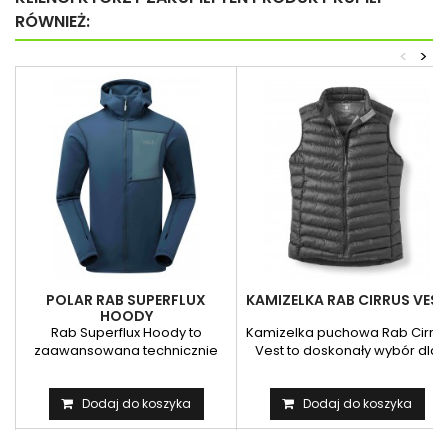
RÓWNIEŻ:
<
>
POLAR RAB SUPERFLUX
KAMIZELKA RAB CIRRUS VEST
HOODY
Rab Superflux Hoody to
Kamizelka puchowa Rab Cirru
zaawansowana technicznie
Vest to doskonały wybór dla
bluza, która stanowi...
mężczyzn, którzy...
Dodaj do koszyka
Dodaj do koszyka