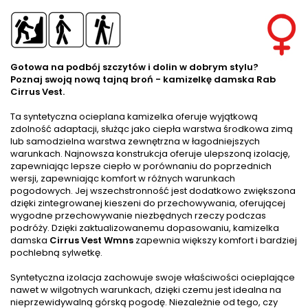
Gotowa na podbój szczytów i dolin w dobrym stylu?
Poznaj swoją nową tajną broń - kamizelkę damska Rab
Cirrus Vest.
Ta syntetyczna ocieplana kamizelka oferuje wyjątkową
zdolność adaptacji, służąc jako ciepła warstwa środkowa zimą
lub samodzielna warstwa zewnętrzna w łagodniejszych
warunkach. Najnowsza konstrukcja oferuje ulepszoną izolację,
zapewniając lepsze ciepło w porównaniu do poprzednich
wersji, zapewniając komfort w różnych warunkach
pogodowych. Jej wszechstronność jest dodatkowo zwiększona
dzięki zintegrowanej kieszeni do przechowywania, oferującej
wygodne przechowywanie niezbędnych rzeczy podczas
podróży. Dzięki zaktualizowanemu dopasowaniu, kamizelka
damska
Cirrus Vest Wmns
zapewnia większy komfort i bardziej
pochlebną sylwetkę.
Syntetyczna izolacja zachowuje swoje właściwości ocieplające
nawet w wilgotnych warunkach, dzięki czemu jest idealna na
nieprzewidywalną górską pogodę. Niezależnie od tego, czy