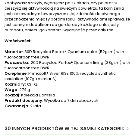
zdobywasz szczyty, wędrujesz po szlakach, czy po prostu
cieszysz się aktywnością na świeżym powietrzu, ta kamizelka
jest niezawodnym towarzyszem. Jej zdolność do płynnego
przechodzenia między porami roku i aktywnościami sprawia, że
jest cennym dodatkiem do garderoby każdego entuzjasty
outdooru, obiecując komfort i wydajność przez cały rok.
Właściwości:
Materiał:
30D Recycled Pertex® Quantum outer (52gsm) with
fluorocarbon free DWR
Podszewka:
20D Recycled Pertex® Quantum lining (38gsm) with
fluorocarbon free DWR
Ocieplenie
:
PrimaLoft® Silver RISE 100% recycled synthetic
insulation (107g rozmiar S)
Rozmiary:
XS-XL
Waga:
274 g
Rodzaj:
Kolekcja Damska
Produkt dostępny:
Wysyłka do 7 dni roboczych
Gwarancja:
2 lata
30 INNYCH PRODUKTÓW W TEJ SAMEJ KATEGORII:
>