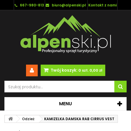
667-980-813
biuro@alpenski.pl
Kontakt z nami
Twój koszyk:
0
szt.
0,00 zł
MENU
Odzież
KAMIZELKA DAMSKA RAB CIRRUS VEST