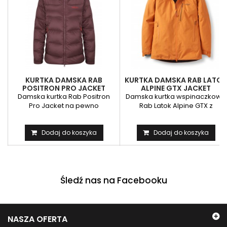
KURTKA DAMSKA RAB
KURTKA DAMSKA RAB LATOK
POSITRON PRO JACKET
ALPINE GTX JACKET
Damska kurtka Rab Positron
Damska kurtka wspinaczkowa
Pro Jacket na pewno
Rab Latok Alpine GTX z
przypadnie do gustu
technologią Gore-Tex Pro -...
wszystkim...
Dodaj do koszyka
Dodaj do koszyka
Śledź nas na Facebooku
NASZA OFERTA