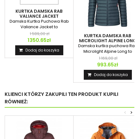
KURTKA DAMSKA RAB
VALIANCE JACKET
Damska Kurtka Puchowa Rab
Valiance Jacket to
wodoodporna izolacja...
1 589,00 zł
KURTKA DAMSKA RAB
1350.65zł
MICROLIGHT ALPINE LONG
JACKET
Damska kurtka puchowa Rab
Dodaj do koszyka
Microlight Alpine Long to
wydłużony model...
1 169,00 zł
993.65zł
Dodaj do koszyka
KLIENCI KTÓRZY ZAKUPILI TEN PRODUKT KUPILI
RÓWNIEŻ:
<
>