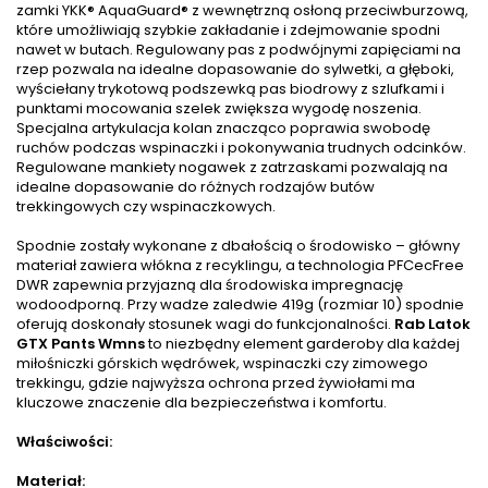
zamki YKK® AquaGuard® z wewnętrzną osłoną przeciwburzową,
które umożliwiają szybkie zakładanie i zdejmowanie spodni
nawet w butach. Regulowany pas z podwójnymi zapięciami na
rzep pozwala na idealne dopasowanie do sylwetki, a głęboki,
wyściełany trykotową podszewką pas biodrowy z szlufkami i
punktami mocowania szelek zwiększa wygodę noszenia.
Specjalna artykulacja kolan znacząco poprawia swobodę
ruchów podczas wspinaczki i pokonywania trudnych odcinków.
Regulowane mankiety nogawek z zatrzaskami pozwalają na
idealne dopasowanie do różnych rodzajów butów
trekkingowych czy wspinaczkowych.
Spodnie zostały wykonane z dbałością o środowisko – główny
materiał zawiera włókna z recyklingu, a technologia PFCecFree
DWR zapewnia przyjazną dla środowiska impregnację
wodoodporną. Przy wadze zaledwie 419g (rozmiar 10) spodnie
oferują doskonały stosunek wagi do funkcjonalności.
Rab Latok
GTX Pants Wmns
to niezbędny element garderoby dla każdej
miłośniczki górskich wędrówek, wspinaczki czy zimowego
trekkingu, gdzie najwyższa ochrona przed żywiołami ma
kluczowe znaczenie dla bezpieczeństwa i komfortu.
Właściwości:
Materiał: