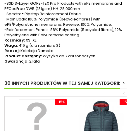
-80D 3-Layer GORE-TEX Pro Products with ePE membrane and
PFCecFree DWR (131gsm) HH: 28,000mm
-Spectra® Ripstop Reinforcement Fabric
-Main Body: 100% Polyamide (Recycled fibres) with
ePE/Polyurethane membrane, Reverse: 100% Polyamide.
-Reinforcement Panels: 88% Polyamide (Recycled fibres), 12%
Polyethylene with Polyurethane coating
Rozmiary:
XS-XL
Waga:
419 g (dla rozmiaru S)
Rodzaj:
Kolekcja Damska
Produkt dostępny:
Wysyłka do 7 dni roboczych
Gwarancja:
2 lata
30 INNYCH PRODUKTÓW W TEJ SAMEJ KATEGORII:
>
<
-15%
-15%