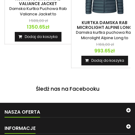
VALIANCE JACKET
Damska Kurtka Puchowa Rab
Valiance Jacket to
wodoodporna izolacja...
1 589,00 zł
KURTKA DAMSKA RAB
1350.65zł
MICROLIGHT ALPINE LONG
JACKET
Damska kurtka puchowa Rab
Dodaj do koszyka
Microlight Alpine Long to
wydłużony model...
1 169,00 zł
993.65zł
Dodaj do koszyka
Śledź nas na Facebooku
NASZA OFERTA
INFORMACJE