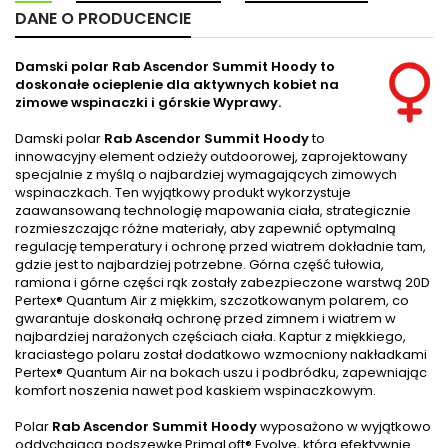
DANE O PRODUCENCIE
Damski polar Rab Ascendor Summit Hoody to
doskonałe ocieplenie dla aktywnych kobiet na
zimowe wspinaczki i górskie Wyprawy.
Damski polar
Rab Ascendor Summit Hoody
to
innowacyjny element odzieży outdoorowej, zaprojektowany
specjalnie z myślą o najbardziej wymagających zimowych
wspinaczkach. Ten wyjątkowy produkt wykorzystuje
zaawansowaną technologię mapowania ciała, strategicznie
rozmieszczając różne materiały, aby zapewnić optymalną
regulację temperatury i ochronę przed wiatrem dokładnie tam,
gdzie jest to najbardziej potrzebne. Górna część tułowia,
ramiona i górne części rąk zostały zabezpieczone warstwą 20D
Pertex® Quantum Air z miękkim, szczotkowanym polarem, co
gwarantuje doskonałą ochronę przed zimnem i wiatrem w
najbardziej narażonych częściach ciała. Kaptur z miękkiego,
kraciastego polaru został dodatkowo wzmocniony nakładkami
Pertex® Quantum Air na bokach uszu i podbródku, zapewniając
komfort noszenia nawet pod kaskiem wspinaczkowym.
Polar
Rab Ascendor Summit Hoody
wyposażono w wyjątkowo
oddychającą podszewkę PrimaLoft® Evolve, która efektywnie