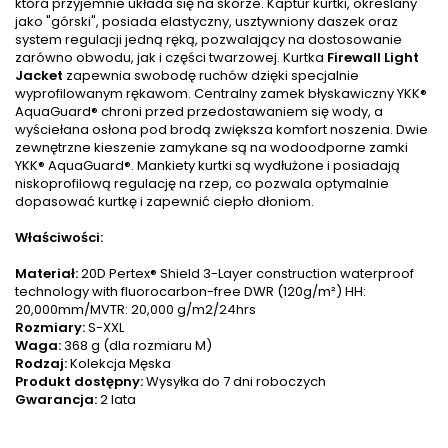
która przyjemnie układa się na skórze. Kaptur kurtki, określany
jako "górski", posiada elastyczny, usztywniony daszek oraz
system regulacji jedną ręką, pozwalający na dostosowanie
zarówno obwodu, jak i części twarzowej. Kurtka
Firewall Light
Jacket
zapewnia swobodę ruchów dzięki specjalnie
wyprofilowanym rękawom. Centralny zamek błyskawiczny YKK®
AquaGuard® chroni przed przedostawaniem się wody, a
wyściełana osłona pod brodą zwiększa komfort noszenia. Dwie
zewnętrzne kieszenie zamykane są na wodoodporne zamki
YKK® AquaGuard®. Mankiety kurtki są wydłużone i posiadają
niskoprofilową regulację na rzep, co pozwala optymalnie
dopasować kurtkę i zapewnić ciepło dłoniom.
Właściwości:
Materiał:
20D Pertex® Shield 3-Layer construction waterproof
technology with fluorocarbon-free DWR (120g/m²) HH:
20,000mm/MVTR: 20,000 g/m2/24hrs
Rozmiary:
S-XXL
Waga:
368 g (dla rozmiaru M)
Rodzaj:
Kolekcja Męska
Produkt dostępny:
Wysyłka do 7 dni roboczych
Gwarancja:
2 lata