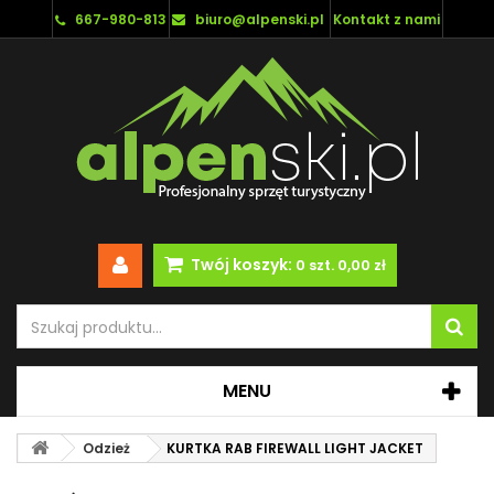
667-980-813
biuro@alpenski.pl
Kontakt z nami
Twój koszyk:
0
szt.
0,00 zł
MENU
Odzież
KURTKA RAB FIREWALL LIGHT JACKET