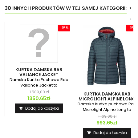
30 INNYCH PRODUKTÓW W TEJ SAMEJ KATEGORII:
>
<
-15%
-15%
KURTKA DAMSKA RAB
VALIANCE JACKET
Damska Kurtka Puchowa Rab
Valiance Jacket to
wodoodporna izolacja...
1 589,00 zł
KURTKA DAMSKA RAB
1350.65zł
MICROLIGHT ALPINE LONG
JACKET
Damska kurtka puchowa Rab
Dodaj do koszyka
Microlight Alpine Long to
wydłużony model...
1 169,00 zł
993.65zł
Dodaj do koszyka