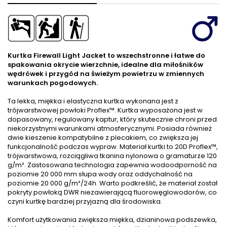
Kurtka Firewall Light Jacket to wszechstronne i łatwe do
spakowania okrycie wierzchnie, idealne dla miłośników
wędrówek i przygód na świeżym powietrzu w zmiennych
warunkach pogodowych.
Ta lekka, miękka i elastyczna kurtka wykonana jest z
trójwarstwowej powłoki Proflex™. Kurtka wyposażona jest w
dopasowany, regulowany kaptur, który skutecznie chroni przed
niekorzystnymi warunkami atmosferycznymi. Posiada również
dwie kieszenie kompatybilne z plecakiem, co zwiększa jej
funkcjonalność podczas wypraw. Materiał kurtki to 20D Proflex™,
trójwarstwowa, rozciągliwa tkanina nylonowa o gramaturze 120
g/m². Zastosowana technologia zapewnia wodoodporność na
poziomie 20 000 mm słupa wody oraz oddychalność na
poziomie 20 000 g/m²/24h. Warto podkreślić, że materiał został
pokryty powłoką DWR niezawierającą fluorowęglowodorów, co
czyni kurtkę bardziej przyjazną dla środowiska.
Komfort użytkowania zwiększa miękka, dzianinowa podszewka,