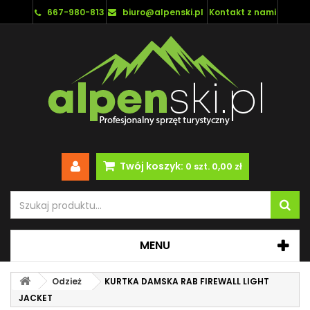
667-980-813
biuro@alpenski.pl
Kontakt z nami
Twój koszyk:
0
szt.
0,00 zł
MENU
Odzież
KURTKA DAMSKA RAB FIREWALL LIGHT
JACKET