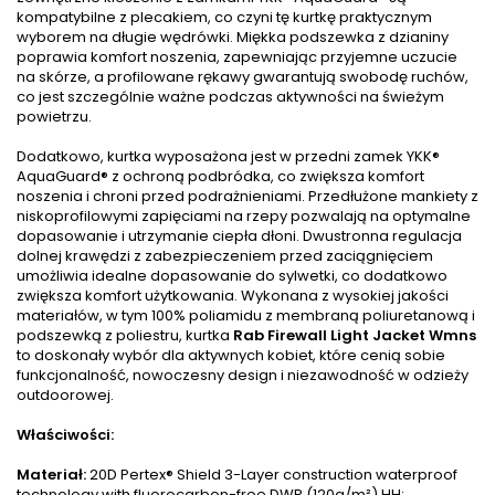
kompatybilne z plecakiem, co czyni tę kurtkę praktycznym
wyborem na długie wędrówki. Miękka podszewka z dzianiny
poprawia komfort noszenia, zapewniając przyjemne uczucie
na skórze, a profilowane rękawy gwarantują swobodę ruchów,
co jest szczególnie ważne podczas aktywności na świeżym
powietrzu.
Dodatkowo, kurtka wyposażona jest w przedni zamek YKK®
AquaGuard® z ochroną podbródka, co zwiększa komfort
noszenia i chroni przed podrażnieniami. Przedłużone mankiety z
niskoprofilowymi zapięciami na rzepy pozwalają na optymalne
dopasowanie i utrzymanie ciepła dłoni. Dwustronna regulacja
dolnej krawędzi z zabezpieczeniem przed zaciągnięciem
umożliwia idealne dopasowanie do sylwetki, co dodatkowo
zwiększa komfort użytkowania. Wykonana z wysokiej jakości
materiałów, w tym 100% poliamidu z membraną poliuretanową i
podszewką z poliestru, kurtka
Rab Firewall Light Jacket Wmns
to doskonały wybór dla aktywnych kobiet, które cenią sobie
funkcjonalność, nowoczesny design i niezawodność w odzieży
outdoorowej.
Właściwości:
Materiał:
20D Pertex® Shield 3-Layer construction waterproof
technology with fluorocarbon-free DWR (120g/m²) HH: