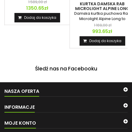
wodoodporna izolacja...
1 589,00 zł
KURTKA DAMSKA RAB
1350.65zł
MICROLIGHT ALPINE LONG
JACKET
Damska kurtka puchowa Rab
Dodaj do koszyka
Microlight Alpine Long to
wydłużony model...
1 169,00 zł
993.65zł
Dodaj do koszyka
Śledź nas na Facebooku
NASZA OFERTA
INFORMACJE
MOJE KONTO