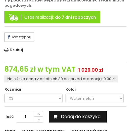
się podczas każdej wyprawy w zróżnicowanych warunkach
pogodowych.
Czas realizacji:
do 7 dni roboczych
Udostępnij
Drukuj
874,65 zł
w tym VAT
1 029,00 zł
Najniższa cena z ostatnich 30 dni przed promocją: 0.00 zł
Rozmiar
Kolor
Dodaj do koszyka
Ilość