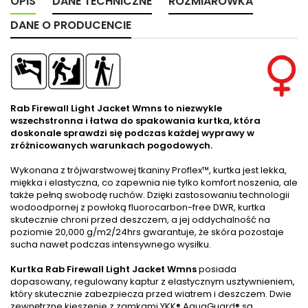
OPIS
DANE TECHNICZNE
ROZMIARÓWKA
DANE O PRODUCENCIE
Rab Firewall Light Jacket Wmns
to niezwykle
wszechstronna i łatwa do spakowania kurtka, która
doskonale sprawdzi się podczas każdej wyprawy w
zróżnicowanych warunkach pogodowych.
Wykonana z trójwarstwowej tkaniny Proflex™, kurtka jest lekka,
miękka i elastyczna, co zapewnia nie tylko komfort noszenia, ale
także pełną swobodę ruchów. Dzięki zastosowaniu technologii
wodoodpornej z powłoką fluorocarbon-free DWR, kurtka
skutecznie chroni przed deszczem, a jej oddychalność na
poziomie 20,000 g/m2/24hrs gwarantuje, że skóra pozostaje
sucha nawet podczas intensywnego wysiłku.
Kurtka Rab Firewall Light Jacket Wmns
posiada
dopasowany, regulowany kaptur z elastycznym usztywnieniem,
który skutecznie zabezpiecza przed wiatrem i deszczem. Dwie
zewnętrzne kieszenie z zamkami YKK® AquaGuard® są