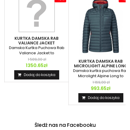
KURTKA DAMSKA RAB
VALIANCE JACKET
Damska Kurtka Puchowa Rab
Valiance Jacket to
wodoodporna izolacja...
1 589,00 zł
KURTKA DAMSKA RAB
1350.65zł
MICROLIGHT ALPINE LONG
JACKET
Damska kurtka puchowa Rab
Dodaj do koszyka
Microlight Alpine Long to
wydłużony model...
1 169,00 zł
993.65zł
Dodaj do koszyka
Śledź nas na Facebooku