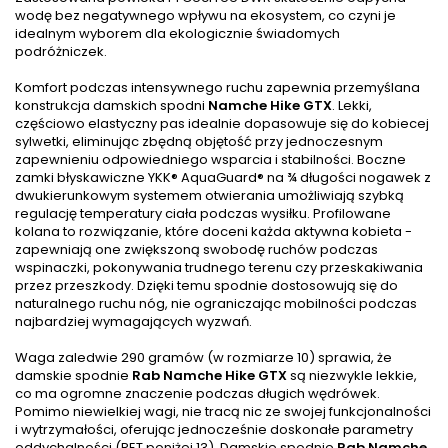
wodę bez negatywnego wpływu na ekosystem, co czyni je
idealnym wyborem dla ekologicznie świadomych
podróżniczek.
Komfort podczas intensywnego ruchu zapewnia przemyślana
konstrukcja damskich spodni
Namche Hike GTX
. Lekki,
częściowo elastyczny pas idealnie dopasowuje się do kobiecej
sylwetki, eliminując zbędną objętość przy jednoczesnym
zapewnieniu odpowiedniego wsparcia i stabilności. Boczne
zamki błyskawiczne YKK® AquaGuard® na ¾ długości nogawek z
dwukierunkowym systemem otwierania umożliwiają szybką
regulację temperatury ciała podczas wysiłku. Profilowane
kolana to rozwiązanie, które doceni każda aktywna kobieta -
zapewniają one zwiększoną swobodę ruchów podczas
wspinaczki, pokonywania trudnego terenu czy przeskakiwania
przez przeszkody. Dzięki temu spodnie dostosowują się do
naturalnego ruchu nóg, nie ograniczając mobilności podczas
najbardziej wymagających wyzwań.
Waga zaledwie 290 gramów (w rozmiarze 10) sprawia, że
damskie spodnie
Rab Namche Hike GTX
są niezwykle lekkie,
co ma ogromne znaczenie podczas długich wędrówek.
Pomimo niewielkiej wagi, nie tracą nic ze swojej funkcjonalności
i wytrzymałości, oferując jednocześnie doskonałe parametry
oddychalności (RET poniżej 13). Damskie spodnie
Rab Namche