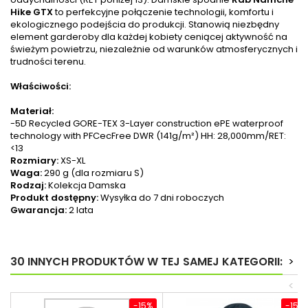
Hike GTX
to perfekcyjne połączenie technologii, komfortu i
ekologicznego podejścia do produkcji. Stanowią niezbędny
element garderoby dla każdej kobiety ceniącej aktywność na
świeżym powietrzu, niezależnie od warunków atmosferycznych i
trudności terenu.
Właściwości:
Materiał:
-5D Recycled GORE-TEX 3-Layer construction ePE waterproof
technology with PFCecFree DWR (141g/m²) HH: 28,000mm/RET:
<13
Rozmiary:
XS-XL
Waga:
290 g (dla rozmiaru S)
Rodzaj:
Kolekcja Damska
Produkt dostępny:
Wysyłka do 7 dni roboczych
Gwarancja:
2 lata
30 INNYCH PRODUKTÓW W TEJ SAMEJ KATEGORII:
>
<
-15%
-15%