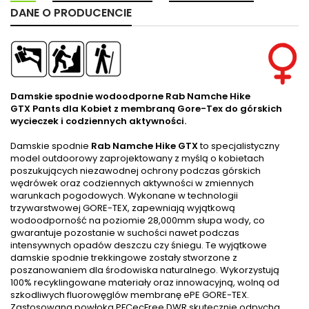
DANE O PRODUCENCIE
Damskie spodnie wodoodporne Rab Namche Hike
GTX Pants dla Kobiet z membraną Gore-Tex do górskich
wycieczek i codziennych aktywności.
Damskie spodnie
Rab Namche Hike GTX
to specjalistyczny
model outdoorowy zaprojektowany z myślą o kobietach
poszukujących niezawodnej ochrony podczas górskich
wędrówek oraz codziennych aktywności w zmiennych
warunkach pogodowych. Wykonane w technologii
trzywarstwowej GORE-TEX, zapewniają wyjątkową
wodoodporność na poziomie 28,000mm słupa wody, co
gwarantuje pozostanie w suchości nawet podczas
intensywnych opadów deszczu czy śniegu. Te wyjątkowe
damskie spodnie trekkingowe zostały stworzone z
poszanowaniem dla środowiska naturalnego. Wykorzystują
100% recyklingowane materiały oraz innowacyjną, wolną od
szkodliwych fluorowęglów membranę ePE GORE-TEX.
Zastosowana powłoka PFCecFree DWR skutecznie odpycha