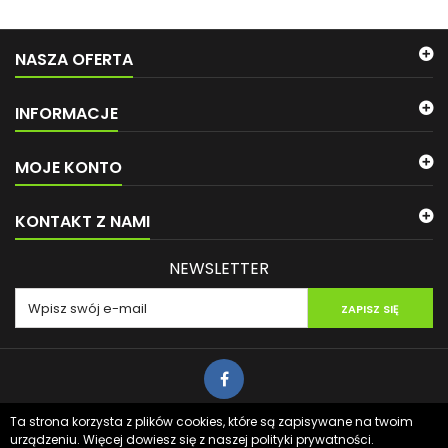
NASZA OFERTA
INFORMACJE
MOJE KONTO
KONTAKT Z NAMI
NEWSLETTER
ZAPISZ SIĘ
Ta strona korzysta z plików cookies, które są zapisywane na twoim
Projekt i wykonanie:
Lemoon Web - Strony Internetowe Olsztyn
urządzeniu. Więcej dowiesz się z naszej polityki prywatności.