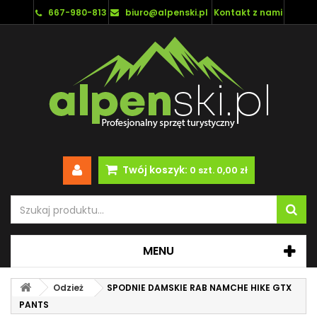
667-980-813
biuro@alpenski.pl
Kontakt z nami
Twój koszyk:
0
szt.
0,00 zł
MENU
Odzież
SPODNIE DAMSKIE RAB NAMCHE HIKE GTX
PANTS