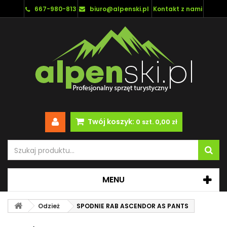
667-980-813
biuro@alpenski.pl
Kontakt z nami
Twój koszyk:
0
szt.
0,00 zł
MENU
Odzież
SPODNIE RAB ASCENDOR AS PANTS