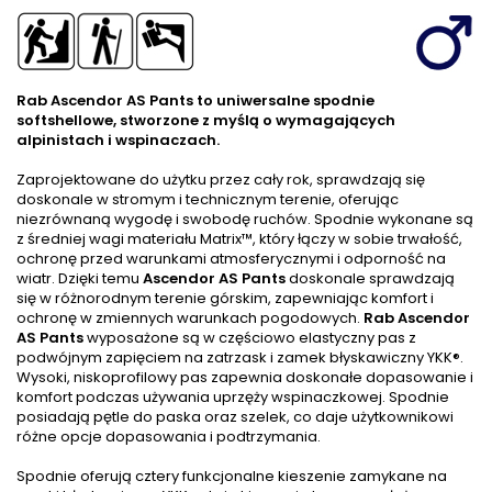
Rab Ascendor AS Pants to uniwersalne spodnie
softshellowe, stworzone z myślą o wymagających
alpinistach i wspinaczach.
Zaprojektowane do użytku przez cały rok, sprawdzają się
doskonale w stromym i technicznym terenie, oferując
niezrównaną wygodę i swobodę ruchów. Spodnie wykonane są
z średniej wagi materiału Matrix™, który łączy w sobie trwałość,
ochronę przed warunkami atmosferycznymi i odporność na
wiatr. Dzięki temu
Ascendor AS Pants
doskonale sprawdzają
się w różnorodnym terenie górskim, zapewniając komfort i
ochronę w zmiennych warunkach pogodowych.
Rab Ascendor
AS Pants
wyposażone są w częściowo elastyczny pas z
podwójnym zapięciem na zatrzask i zamek błyskawiczny YKK®.
Wysoki, niskoprofilowy pas zapewnia doskonałe dopasowanie i
komfort podczas używania uprzęży wspinaczkowej. Spodnie
posiadają pętle do paska oraz szelek, co daje użytkownikowi
różne opcje dopasowania i podtrzymania.
Spodnie oferują cztery funkcjonalne kieszenie zamykane na