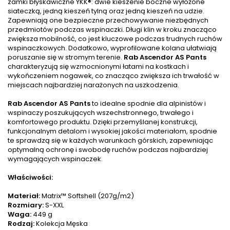
zamki błyskawiczne YKK®: dwie kieszenie boczne wyłożone
siateczką, jedną kieszeń tylną oraz jedną kieszeń na udzie.
Zapewniają one bezpieczne przechowywanie niezbędnych
przedmiotów podczas wspinaczki. Długi klin w kroku znacząco
zwiększa mobilność, co jest kluczowe podczas trudnych ruchów
wspinaczkowych. Dodatkowo, wyprofilowane kolana ułatwiają
poruszanie się w stromym terenie.
Rab Ascendor AS Pants
charakteryzują się wzmocnionymi łatami na kostkach i
wykończeniem nogawek, co znacząco zwiększa ich trwałość w
miejscach najbardziej narażonych na uszkodzenia.
Rab Ascendor AS Pants
to idealne spodnie dla alpinistów i
wspinaczy poszukujących wszechstronnego, trwałego i
komfortowego produktu. Dzięki przemyślanej konstrukcji,
funkcjonalnym detalom i wysokiej jakości materiałom, spodnie
te sprawdzą się w każdych warunkach górskich, zapewniając
optymalną ochronę i swobodę ruchów podczas najbardziej
wymagających wspinaczek.
Właściwości:
Materiał:
Matrix™ Softshell (207g/m2)
Rozmiary:
S-XXL
Waga:
449 g
Rodzaj:
Kolekcja Męska