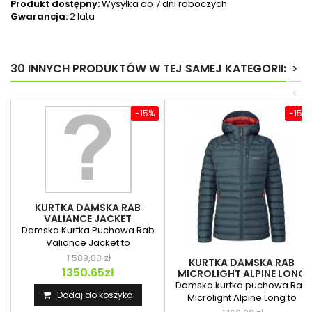
Produkt dostępny:
Wysyłka do 7 dni roboczych
Gwarancja:
2 lata
30 INNYCH PRODUKTÓW W TEJ SAMEJ KATEGORII:
>
<
-15%
-15%
KURTKA DAMSKA RAB
VALIANCE JACKET
Damska Kurtka Puchowa Rab
Valiance Jacket to
wodoodporna izolacja...
1 589,00 zł
KURTKA DAMSKA RAB
1350.65zł
MICROLIGHT ALPINE LONG
JACKET
Damska kurtka puchowa Rab
Dodaj do koszyka
Microlight Alpine Long to
wydłużony model...