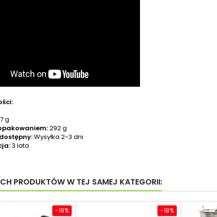
ści:
87 g
opakowaniem:
292 g
 dostępny:
Wysyłka 2-3 dni
ja:
3 lata
YCH PRODUKTÓW W TEJ SAMEJ KATEGORII:
-18%
-18%