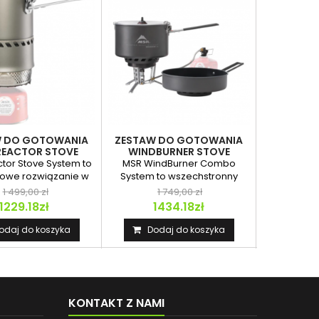
W DO GOTOWANIA
ZESTAW DO GOTOWANIA
KUCHENK
REACTOR STOVE
WINDBURNER STOVE
SYSTEM
SYSTEM COMBO
tor Stove System to
MSR WindBurner Combo
MSR XGK E
owe rozwiązanie w
System to wszechstronny
kuchenka
ie outdoorowego...
zestaw do gotowania dla...
która od lat
1 499,00 zł
1 749,00 zł
1
1229.18zł
1434.18zł
9
odaj do koszyka
Dodaj do koszyka
Dod
KONTAKT Z NAMI