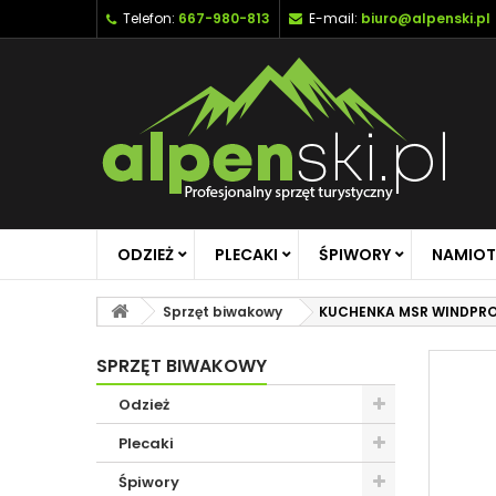
Telefon:
667-980-813
E-mail:
biuro@alpenski.pl
ODZIEŻ
PLECAKI
ŚPIWORY
NAMIOT
Sprzęt biwakowy
KUCHENKA MSR WINDPRO 
SPRZĘT BIWAKOWY
Odzież
Plecaki
Śpiwory