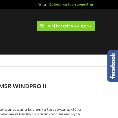
Witaj,
Zaloguj się lub zarejestruj
Twój koszyk:
0
szt.
0,00 zł
MSR WINDPRO II
 zaawansowana kuchenka turystyczna, która
otowanie w trudnych warunkach terenowych.