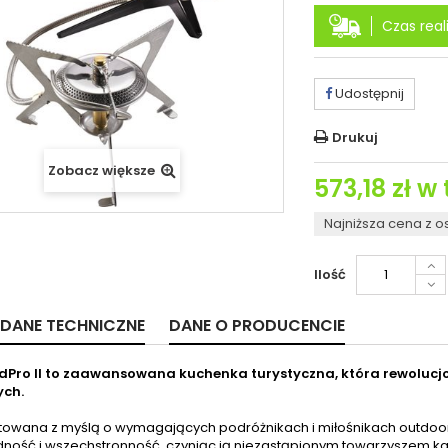
Czas reali
Udostępnij
Drukuj
Zobacz większe
573,18 zł
w 
Najniższa cena z o
Ilość
DANE TECHNICZNE
DANE O PRODUCENCIE
Pro II to zaawansowana kuchenka turystyczna, która rewolucj
ych.
towana z myślą o wymagających podróżnikach i miłośnikach outdooru
ność i wszechstronność, czyniąc ją niezastąpionym towarzyszem k