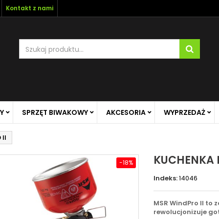
Kontakt z nami
Y
SPRZĘT BIWAKOWY
AKCESORIA
WYPRZEDAŻ
II
KUCHENKA 
-18%
Indeks:
14046
MSR WindPro II to
rewolucjonizuje g