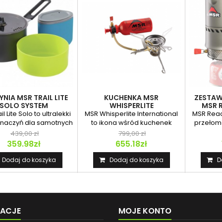
NIA MSR TRAIL LITE
KUCHENKA MSR
ZESTA
SOLO SYSTEM
WHISPERLITE
MSR 
INTERNATIONAL
l Lite Solo to ultralekki
MSR Whisperlite International
MSR Reac
 naczyń dla samotnych
to ikona wśród kuchenek
przełom
wędrowców i...
outdoorowych, która od...
dziedzin
439,00 zł
799,00 zł
359.98zł
655.18zł
Dodaj do koszyka
Dodaj do koszyka
D
MACJE
MOJE KONTO