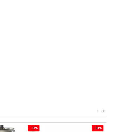
<
>
-18%
-18%