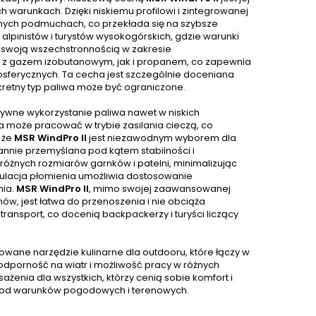
 warunkach. Dzięki niskiemu profilowi i zintegrowanej
ilnych podmuchach, co przekłada się na szybsze
alpinistów i turystów wysokogórskich, gdzie warunki
ż swoją wszechstronnością w zakresie
i z gazem izobutanowym, jak i propanem, co zapewnia
sferycznych. Ta cecha jest szczególnie doceniana
kretny typ paliwa może być ograniczone.
ywne wykorzystanie paliwa nawet w niskich
 może pracować w trybie zasilania cieczą, co
 że
MSR WindPro II
jest niezawodnym wyborem dla
annie przemyślana pod kątem stabilności i
óżnych rozmiarów garnków i patelni, minimalizując
ulacja płomienia umożliwia dostosowanie
nia.
MSR WindPro II
, mimo swojej zaawansowanej
w, jest łatwa do przenoszenia i nie obciąża
ansport, co docenią backpackerzy i turyści liczący
owane narzędzie kulinarne dla outdooru, które łączy w
odporność na wiatr i możliwość pracy w różnych
nia dla wszystkich, którzy cenią sobie komfort i
e od warunków pogodowych i terenowych.