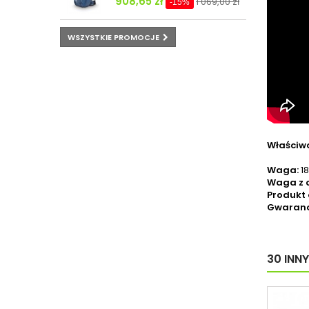
908,65 zł
1 069,00 zł
-15%
WSZYSTKIE PROMOCJE
Właściwo
Waga:
1
Waga z 
Produkt
Gwaranc
30 INN