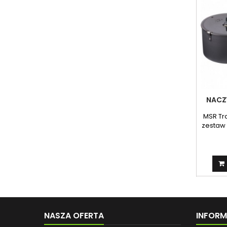
NACZY
MSR Trai
zestaw
NASZA OFERTA
INFOR