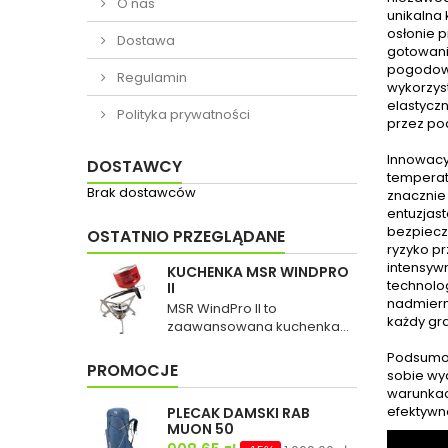
O nas
unikalna 
osłonie 
Dostawa
gotowanie
pogodowe
Regulamin
wykorzys
elastycz
Polityka prywatności
przez po
Innowacy
DOSTAWCY
temperat
Brak dostawców
znacznie
entuzjast
bezpiecz
OSTATNIO PRZEGLĄDANE
ryzyko p
intensyw
KUCHENKA MSR WINDPRO
technolo
II
nadmiern
MSR WindPro II to
każdy gr
zaawansowana kuchenka...
Podsumowu
PROMOCJE
sobie wyd
warunkac
efektywn
PLECAK DAMSKI RAB
MUON 50