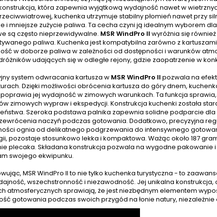
konstrukcja, która zapewnia wyjątkową wydajność nawet w wietrznych
przeciwwiatrowej, kuchenka utrzymuje stabilny płomień nawet przy s
 i mniejsze zużycie paliwa. Ta cecha czyni ją idealnym wyborem dla 
 są często nieprzewidywalne.
MSR WindPro II
wyróżnia się równie
tywanego paliwa. Kuchenka jest kompatybilna zarówno z kartuszam
ność w doborze paliwa w zależności od dostępności i warunków atmo
dróżników udających się w odległe rejony, gdzie zaopatrzenie w kon
jny system odwracania kartusza w
MSR WindPro II
pozwala na efekt
urach. Dzięki możliwości obrócenia kartusza do góry dnem, kuchenka
 poprawia jej wydajność w zimowych warunkach. Ta funkcja sprawia,
ów zimowych wypraw i ekspedycji. Konstrukcja kuchenki została star
eństwa. Szeroka podstawa palnika zapewnia solidne podparcie dla r
rzewrócenia naczyń podczas gotowania. Dodatkowo, precyzyjna reg
ności ognia od delikatnego podgrzewania do intensywnego gotowa
gii, pozostaje stosunkowo lekka i kompaktowa. Ważąc około 187 gramó
ie plecaka. Składana konstrukcja pozwala na wygodne pakowanie i tr
am swojego ekwipunku.
jąc, MSR WindPro II to nie tylko kuchenka turystyczna - to zaawans
ajność, wszechstronność i niezawodność. Jej unikalna konstrukcja, 
h atmosferycznych sprawiają, że jest niezbędnym elementem wyposaże
ość gotowania podczas swoich przygód na łonie natury, niezależni