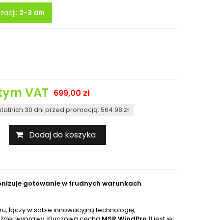
zacji:
2-3 dni
tym VAT
699,00 zł
statnich 30 dni przed promocją: 564.98 zł
Dodaj do koszyka
onizuje gotowanie w trudnych warunkach
, łączy w sobie innowacyjną technologię,
ażdej wyprawy. Kluczową cechą
MSR WindPro II
jest jej