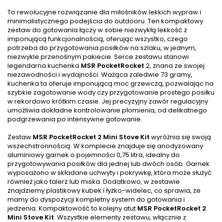
To rewolucyjne rozwiązanie dla miłośników lekkich wypraw i
minimalistycznego podejścia do outdooru. Ten kompaktowy
zestaw do gotowania łączy w sobie niezwykłą lekkość z
imponującą funkcjonalnością, oferując wszystko, czego
potrzeba do przygotowania posiłków na szlaku, w jednym,
niezwykle przenośnym pakiecie. Serce zestawu stanowi
legendarna kuchenka
MSR PocketRocket
2, znana ze swojej
niezawodności i wydajności. Ważąca zaledwie 73 gramy,
kuchenka ta oferuje imponującą moc grzewczą, pozwalając na
szybkie zagotowanie wody czy przygotowanie prostego posiłku
w rekordowo krótkim czasie. Jej precyzyjny zawór regulacyjny
umożliwia dokładne kontrolowanie płomienia, od delikatnego
podgrzewania po intensywne gotowanie.
Zestaw
MSR PocketRocket 2 Mini Stove Kit
wyróżnia się swoją
wszechstronnością. W komplecie znajduje się anodyzowany
aluminiowy garnek o pojemności 0,75 litra, idealny do
przygotowywania posiłków dla jednej lub dwóch osób. Garnek
wyposażono w składane uchwyty i pokrywkę, która może służyć
również jako talerz lub miska. Dodatkowo, w zestawie
znajdziemy plastikowy kubek i łyżko-widelec, co sprawia, że
mamy do dyspozycji kompletny system do gotowania i
jedzenia. Kompaktowość to kolejny atut
MSR PocketRocket 2
Mini Stove Kit
. Wszystkie elementy zestawu, włącznie z