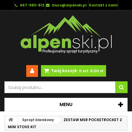
667-980-813
biuro@alpenski.pl
Kontakt z nami
Twój koszyk:
0
szt.
0,00 zł
MENU
Sprzęt biwakowy
ZESTAW MSR POCKETROCKET 2
MINI STOVE KIT