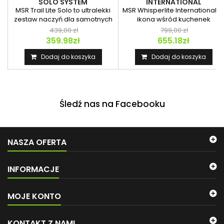
SOLO SYSTEM
INTERNATIONAL
MSR Trail Lite Solo to ultralekki
MSR Whisperlite International t
zestaw naczyń dla samotnych
ikona wśród kuchenek
wędrowców i...
outdoorowych, która od...
439,00 zł
799,00 zł
359.98zł
655.18zł
Dodaj do koszyka
Dodaj do koszyka
Śledź nas na Facebooku
NASZA OFERTA
INFORMACJE
MOJE KONTO
KONTAKT Z NAMI