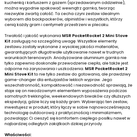
kuchenką i kartuszem z gazem (sprzedawanym oddzielnie),
można wygodnie spakować wewnątrz garnka, tworząc
niezwykle zwartą całość. Ta cecha czyni zestaw idealnym
wyborem dla backpackerów, alpinistów i wszystkich, którzy
cenią każdy gram i centymetr przestrzeni w plecaku.
Trwałość i jakość wykonania
MSR PocketRocket 2 Mini Stove
Kit
zasługują na szczególną uwagę. Wszystkie elementy
zestawu zostały wykonane z wysokiej jakości materiałów,
gwarantujących długotrwałe użytkowanie nawet w trudnych
warunkach terenowych. Anodyzowane aluminium garnka nie
tylko zapewnia doskonałe przewodzenie ciepła, ale także jest
odporne na zarysowania i uszkodzenia.
MSR PocketRocket 2
Mini Stove Kit
to nie tylko zestaw do gotowania, ale prawdziwy
game-changer dla entuzjastów lekkich wypraw. Jego
wszechstronność, kompaktowość i niezawodność sprawiają, że
staje się on nieodzownym elementem wyposażenia podczas
samotnych trekkingów, weekendowych biwaków czy dłuższych
ekspedycji, gdzie liczy się każdy gram. Wybierając ten zestaw,
inwestujesz w produkt, który łączy w sobie najnowocześniejszą
technologię outdoorową z praktycznością i minimalizmem,
pozwalając Ci cieszyć się komfortem ciepłego posiłku nawet w
najbardziej odległych zakątkach dzikiej przyrody.
Właściwości: