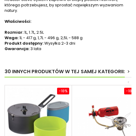
którego potrzebujesz, by sprostać największym wyzwaniom
natury.
Właściwości:
Rozmiar:
1L, 1.7L, 2.5L
Waga:
1L - 417 g, 1,7L - 496 g, 2,5L - 588 g
Produkt dostępny:
Wysyłka 2-3 dni
Gwarancja:
3 lata
30 INNYCH PRODUKTÓW W TEJ SAMEJ KATEGORII:
>
<
-18%
-18%