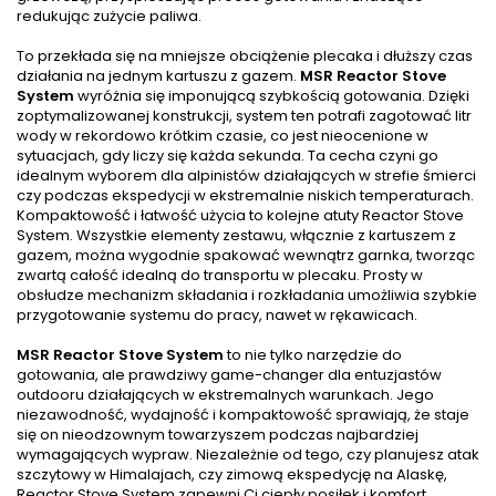
redukując zużycie paliwa.
To przekłada się na mniejsze obciążenie plecaka i dłuższy czas
działania na jednym kartuszu z gazem.
MSR Reactor Stove
System
wyróżnia się imponującą szybkością gotowania. Dzięki
zoptymalizowanej konstrukcji, system ten potrafi zagotować litr
wody w rekordowo krótkim czasie, co jest nieocenione w
sytuacjach, gdy liczy się każda sekunda. Ta cecha czyni go
idealnym wyborem dla alpinistów działających w strefie śmierci
czy podczas ekspedycji w ekstremalnie niskich temperaturach.
Kompaktowość i łatwość użycia to kolejne atuty Reactor Stove
System. Wszystkie elementy zestawu, włącznie z kartuszem z
gazem, można wygodnie spakować wewnątrz garnka, tworząc
zwartą całość idealną do transportu w plecaku. Prosty w
obsłudze mechanizm składania i rozkładania umożliwia szybkie
przygotowanie systemu do pracy, nawet w rękawicach.
MSR Reactor Stove System
to nie tylko narzędzie do
gotowania, ale prawdziwy game-changer dla entuzjastów
outdooru działających w ekstremalnych warunkach. Jego
niezawodność, wydajność i kompaktowość sprawiają, że staje
się on nieodzownym towarzyszem podczas najbardziej
wymagających wypraw. Niezależnie od tego, czy planujesz atak
szczytowy w Himalajach, czy zimową ekspedycję na Alaskę,
Reactor Stove System zapewni Ci ciepły posiłek i komfort,