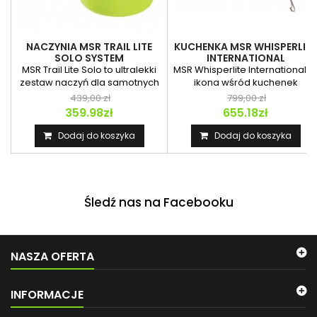
NACZYNIA MSR TRAIL LITE
KUCHENKA MSR WHISPERLITE
SOLO SYSTEM
INTERNATIONAL
MSR Trail Lite Solo to ultralekki
MSR Whisperlite International t
zestaw naczyń dla samotnych
ikona wśród kuchenek
wędrowców i...
outdoorowych, która od...
439,00 zł
799,00 zł
359.98zł
655.18zł
Dodaj do koszyka
Dodaj do koszyka
Śledź nas na Facebooku
NASZA OFERTA
INFORMACJE