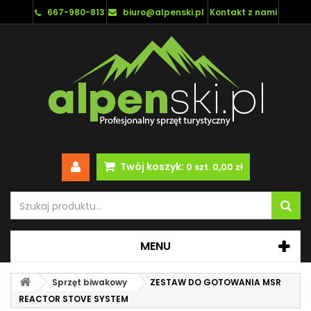
667-980-813
biuro@alpenski.pl
Kontakt z nami
Twój koszyk:
0
szt.
0,00 zł
MENU
Sprzęt biwakowy
ZESTAW DO GOTOWANIA MSR
REACTOR STOVE SYSTEM