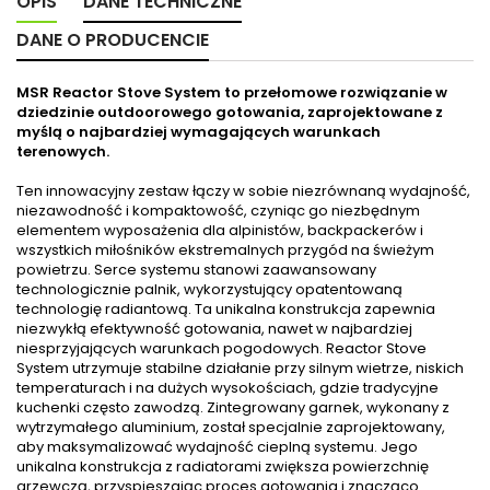
OPIS
DANE TECHNICZNE
DANE O PRODUCENCIE
MSR Reactor Stove System to przełomowe rozwiązanie w
dziedzinie outdoorowego gotowania, zaprojektowane z
myślą o najbardziej wymagających warunkach
terenowych.
Ten innowacyjny zestaw łączy w sobie niezrównaną wydajność,
niezawodność i kompaktowość, czyniąc go niezbędnym
elementem wyposażenia dla alpinistów, backpackerów i
wszystkich miłośników ekstremalnych przygód na świeżym
powietrzu. Serce systemu stanowi zaawansowany
technologicznie palnik, wykorzystujący opatentowaną
technologię radiantową. Ta unikalna konstrukcja zapewnia
niezwykłą efektywność gotowania, nawet w najbardziej
niesprzyjających warunkach pogodowych. Reactor Stove
System utrzymuje stabilne działanie przy silnym wietrze, niskich
temperaturach i na dużych wysokościach, gdzie tradycyjne
kuchenki często zawodzą. Zintegrowany garnek, wykonany z
wytrzymałego aluminium, został specjalnie zaprojektowany,
aby maksymalizować wydajność cieplną systemu. Jego
unikalna konstrukcja z radiatorami zwiększa powierzchnię
grzewczą, przyspieszając proces gotowania i znacząco