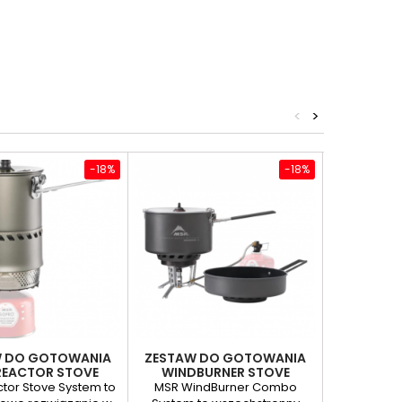
<
>
-18%
-18%
W DO GOTOWANIA
ZESTAW DO GOTOWANIA
KUCHENK
REACTOR STOVE
WINDBURNER STOVE
SYSTEM
SYSTEM COMBO
tor Stove System to
MSR WindBurner Combo
MSR XGK E