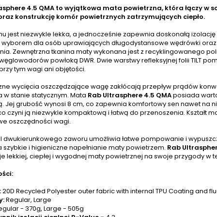
asphere 4.5 QMA to wyjątkowa mata powietrzna, która łączy w s
oraz konstrukcję komór powietrznych zatrzymujących ciepło.
mu jest niezwykle lekka, a jednocześnie zapewnia doskonałą izolacj
 wyborem dla osób uprawiających długodystansowe wędrówki oraz wi
nia. Zewnętrzna tkanina maty wykonana jest z recyklingowanego pol
owęglowodorów powłoką DWR. Dwie warstwy refleksyjnej folii TILT po
rzy tym wagi ani objętości.
ne wycięcia oszczędzające wagę zakłócają przepływ prądów konwe
a w stanie statycznym. Mata
Rab Ultrasphere 4.5 QMA
posiada warto
ą. Jej grubość wynosi 8 cm, co zapewnia komfortowy sen nawet na 
co czyni ją niezwykle kompaktową i łatwą do przenoszenia. Kształt 
e oszczędności wagi.
ofil dwukierunkowego zaworu umożliwia łatwe pompowanie i wypusz
 szybkie i higieniczne napełnianie maty powietrzem.
Rab Ultrasphe
e lekkiej, ciepłej i wygodnej maty powietrznej na swoje przygody w t
ści:
:
20D Recycled Polyester outer fabric with internal TPU Coating and 
y:
Regular, Large
egular - 370g, Large - 505g