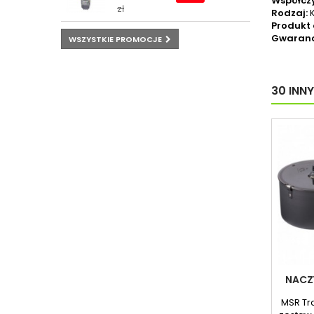
Współczy
zł
Rodzaj:
Produkt
Gwaranc
WSZYSTKIE PROMOCJE
30 INN
NACZY
MSR Trai