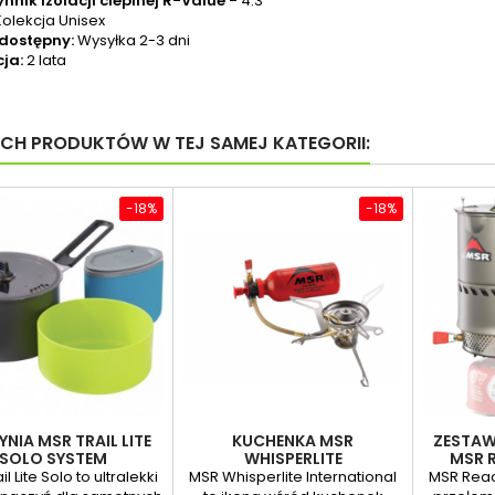
nnik izolacji cieplnej R-Value -
4.3
Kolekcja Unisex
 dostępny:
Wysyłka 2-3 dni
ja:
2 lata
YCH PRODUKTÓW W TEJ SAMEJ KATEGORII:
-18%
-18%
NIA MSR TRAIL LITE
KUCHENKA MSR
ZESTA
SOLO SYSTEM
WHISPERLITE
MSR 
INTERNATIONAL
l Lite Solo to ultralekki
MSR Whisperlite International
MSR Reac