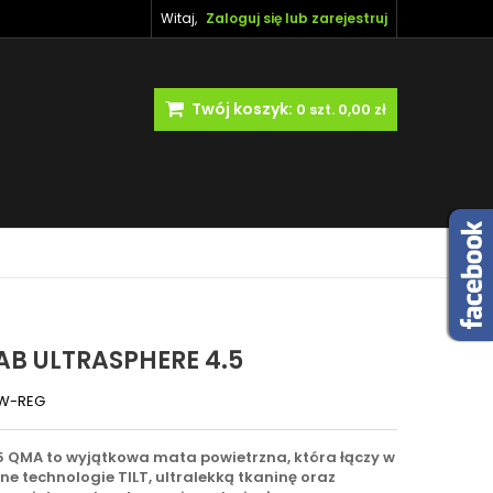
Witaj,
Zaloguj się lub zarejestruj
Twój koszyk:
0
szt.
0,00 zł
B ULTRASPHERE 4.5
W-REG
5 QMA to wyjątkowa mata powietrzna, która łączy w
 technologie TILT, ultralekką tkaninę oraz