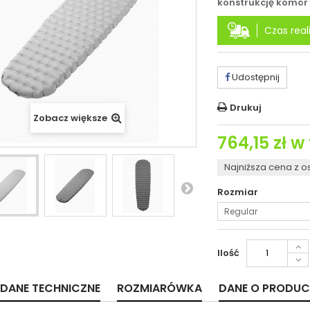
konstrukcję komór 
Czas reali
Udostępnij
Drukuj
Zobacz większe
764,15 zł
w 
Najniższa cena z o
Rozmiar
Regular
Ilość
DANE TECHNICZNE
ROZMIARÓWKA
DANE O PRODUC