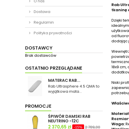
O nas
Rab Ultr
tkaninę 
Dostawa
Dzięki te
Regulamin
idealnym
użytkowa
Polityka prywatności
od fluor
dodając p
DOSTAWCY
Wewnętrz
Brak dostawców
powietrz
termiczn
18x9 cm, 
OSTATNIO PRZEGLĄDANE
dodatkow
MATERAC RAB...
Niski pr
Rab Ultrasphere 4.5 QMA to
zapewnia
wyjątkowa mata...
potrzebuj
Właściwo
PROMOCJE
Materiał
ŚPIWÓR DAMSKI RAB
Rozmiar
NEUTRINO -12C
Waga:
R
2 370,65 zł
2 789,00
-15%