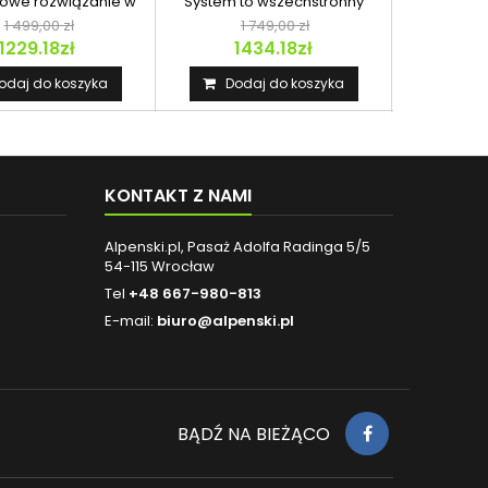
owe rozwiązanie w
System to wszechstronny
kuchenka
ie outdoorowego...
zestaw do gotowania dla...
która od lat
1 499,00 zł
1 749,00 zł
1
1229.18zł
1434.18zł
9
odaj do koszyka
Dodaj do koszyka
Dod
KONTAKT Z NAMI
Alpenski.pl, Pasaż Adolfa Radinga 5/5
54-115 Wrocław
Tel
+48 667-980-813
E-mail:
biuro@alpenski.pl
BĄDŹ NA BIEŻĄCO