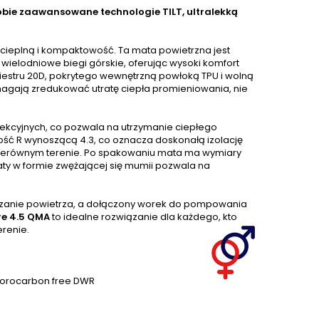
obie zaawansowane technologie TILT, ultralekką
ę cieplną i kompaktowość. Ta mata powietrzna jest
elodniowe biegi górskie, oferując wysoki komfort
iestru 20D, pokrytego wewnętrzną powłoką TPU i wolną
magają zredukować utratę ciepła promieniowania, nie
kcyjnych, co pozwala na utrzymanie ciepłego
ść R wynoszącą 4.3, co oznacza doskonałą izolację
nierównym terenie. Po spakowaniu mata ma wymiary
maty w formie zwężającej się mumii pozwala na
czanie powietrza, a dołączony worek do pompowania
re 4.5 QMA
to idealne rozwiązanie dla każdego, kto
erenie.
fluorocarbon free DWR