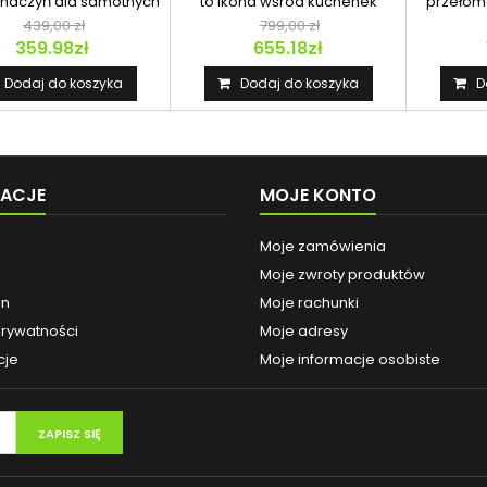
 naczyń dla samotnych
to ikona wśród kuchenek
przełom
wędrowców i...
outdoorowych, która od...
dziedzin
439,00 zł
799,00 zł
359.98zł
655.18zł
Dodaj do koszyka
Dodaj do koszyka
D
MACJE
MOJE KONTO
Moje zamówienia
Moje zwroty produktów
in
Moje rachunki
prywatności
Moje adresy
cje
Moje informacje osobiste
ZAPISZ SIĘ