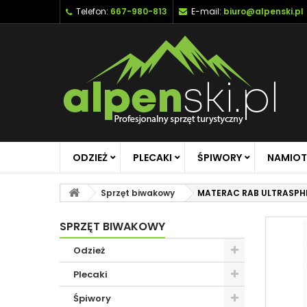
Telefon:
667-980-813
E-mail:
biuro@alpenski.pl
ODZIEŻ
PLECAKI
ŚPIWORY
NAMIOT
Sprzęt biwakowy
MATERAC RAB ULTRASPHE
SPRZĘT BIWAKOWY
Odzież
Plecaki
Śpiwory