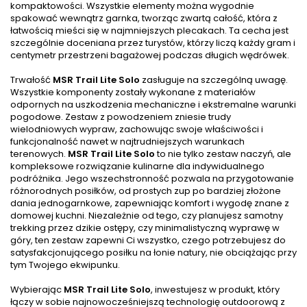
kompaktowości. Wszystkie elementy można wygodnie
spakować wewnątrz garnka, tworząc zwartą całość, która z
łatwością mieści się w najmniejszych plecakach. Ta cecha jest
szczególnie doceniana przez turystów, którzy liczą każdy gram i
centymetr przestrzeni bagażowej podczas długich wędrówek.
Trwałość
MSR Trail Lite Solo
zasługuje na szczególną uwagę.
Wszystkie komponenty zostały wykonane z materiałów
odpornych na uszkodzenia mechaniczne i ekstremalne warunki
pogodowe. Zestaw z powodzeniem zniesie trudy
wielodniowych wypraw, zachowując swoje właściwości i
funkcjonalność nawet w najtrudniejszych warunkach
terenowych.
MSR Trail Lite Solo
to nie tylko zestaw naczyń, ale
kompleksowe rozwiązanie kulinarne dla indywidualnego
podróżnika. Jego wszechstronność pozwala na przygotowanie
różnorodnych posiłków, od prostych zup po bardziej złożone
dania jednogarnkowe, zapewniając komfort i wygodę znane z
domowej kuchni. Niezależnie od tego, czy planujesz samotny
trekking przez dzikie ostępy, czy minimalistyczną wyprawę w
góry, ten zestaw zapewni Ci wszystko, czego potrzebujesz do
satysfakcjonującego posiłku na łonie natury, nie obciążając przy
tym Twojego ekwipunku.
Wybierając
MSR Trail Lite Solo
, inwestujesz w produkt, który
łączy w sobie najnowocześniejszą technologię outdoorową z