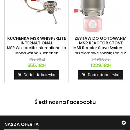
KUCHENKA MSR WHISPERLITE
ZESTAW DO GOTOWANIA
INTERNATIONAL
MSR REACTOR STOVE
SYSTEM
MSR Whisperlite International to
MSR Reactor Stove System to
ikona wśród kuchenek
przełomowe rozwiązanie w
outdoorowych, która od...
dziedzinie outdoorowego...
799,00 zł
1 499,00 zł
655.18zł
1229.18zł
Dodaj do koszyka
Dodaj do koszyka
Śledź nas na Facebooku
NASZA OFERTA