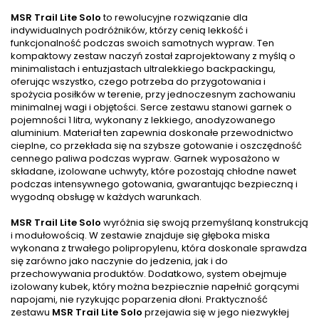
MSR Trail Lite Solo
to rewolucyjne rozwiązanie dla
indywidualnych podróżników, którzy cenią lekkość i
funkcjonalność podczas swoich samotnych wypraw. Ten
kompaktowy zestaw naczyń został zaprojektowany z myślą o
minimalistach i entuzjastach ultralekkiego backpackingu,
oferując wszystko, czego potrzeba do przygotowania i
spożycia posiłków w terenie, przy jednoczesnym zachowaniu
minimalnej wagi i objętości. Serce zestawu stanowi garnek o
pojemności 1 litra, wykonany z lekkiego, anodyzowanego
aluminium. Materiał ten zapewnia doskonałe przewodnictwo
cieplne, co przekłada się na szybsze gotowanie i oszczędność
cennego paliwa podczas wypraw. Garnek wyposażono w
składane, izolowane uchwyty, które pozostają chłodne nawet
podczas intensywnego gotowania, gwarantując bezpieczną i
wygodną obsługę w każdych warunkach.
MSR Trail Lite Solo
wyróżnia się swoją przemyślaną konstrukcją
i modułowością. W zestawie znajduje się głęboka miska
wykonana z trwałego polipropylenu, która doskonale sprawdza
się zarówno jako naczynie do jedzenia, jak i do
przechowywania produktów. Dodatkowo, system obejmuje
izolowany kubek, który można bezpiecznie napełnić gorącymi
napojami, nie ryzykując poparzenia dłoni. Praktyczność
zestawu
MSR Trail Lite Solo
przejawia się w jego niezwykłej