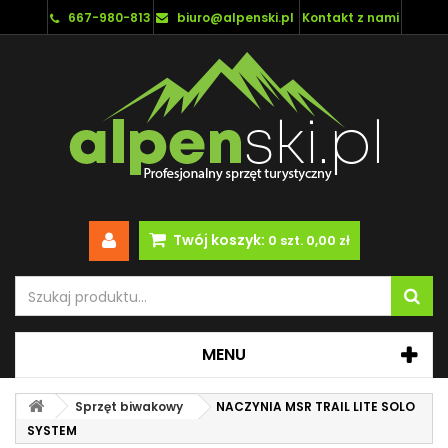
667-980-813
biuro@alpenski.pl
Kontakt z nami
Twój koszyk:
0
szt.
0,00 zł
MENU
Sprzęt biwakowy
NACZYNIA MSR TRAIL LITE SOLO
SYSTEM